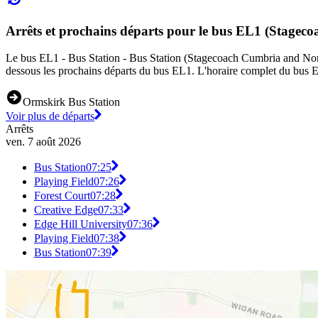
Arrêts et prochains départs pour le bus EL1 (Stage
Le bus EL1 - Bus Station - Bus Station (Stagecoach Cumbria and North La
dessous les prochains départs du bus EL1. L'horaire complet du bus EL
Ormskirk Bus Station
Voir plus de départs
Arrêts
ven. 7 août 2026
Bus Station
07:25
Playing Field
07:26
Forest Court
07:28
Creative Edge
07:33
Edge Hill University
07:36
Playing Field
07:38
Bus Station
07:39