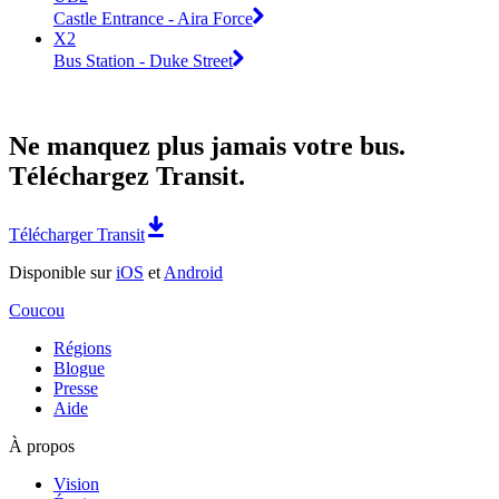
Castle Entrance - Aira Force
X2
Bus Station - Duke Street
Ne manquez plus jamais votre bus.
Téléchargez Transit.
Télécharger Transit
Disponible sur
iOS
et
Android
Coucou
Régions
Blogue
Presse
Aide
À propos
Vision