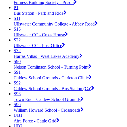
Furness Building Society - Prison
P1
Bus Station - Park and Ride
S11
Ullswater Community College - Abbey Road
S15
Ullswater CC - Cross House
S22
Ullswater CC - Post Office
S32
Harras Villas - West Lakes Academy
S90
Nelson Tomlinson School - Turning Point
S91
Caldew School Grounds - Carleton Clinic
S92
Caldew School Grounds - Bus Station (Ca)
S93
Town End - Caldew School Grounds
S96
William Howard School - Crossroads
UB1
Aira Force - Cattle Grid
UB2