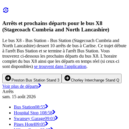
Arrêts et prochains départs pour le bus X8
(Stagecoach Cumbria and North Lancashire)
Le bus X8 - Bus Station - Bus Station (Stagecoach Cumbria and
North Lancashire) dessert 10 arrêts de bus à Carlise. Ce trajet débute
à l'arrêt Bus Station et se termine à l'arrêt Bus Station. Vous
trouverez ci-dessous les prochains départs du bus X8. L'horaire
complet du bus X8 ainsi que les départs en temps réel (si ceux-ci
sont disponibles)
se trouvent dans l'application
.
Preston Bus Station Stand 3
Chorley Interchange Stand Q
Voir plus de départs
Arrêts
sam. 15 août 2026
Bus Station
08:55
Hospital Stop 1
08:58
Swansey Garage
09:03
Pines Hotel
09:05