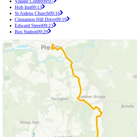
Village Centre
09:07
Hob Inn
09:13
St Aidens Church
09:16
Cinnamon Hill Drive
09:19
Edward Street
09:23
Bus Station
09:29