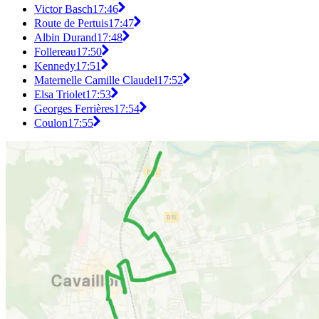
Victor Basch
17:46
Route de Pertuis
17:47
Albin Durand
17:48
Follereau
17:50
Kennedy
17:51
Maternelle Camille Claudel
17:52
Elsa Triolet
17:53
Georges Ferrières
17:54
Coulon
17:55