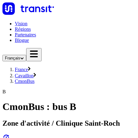
Vision
Régions
Partenaires
Blogue
Français
France
Cavaillon
CmonBus
B
CmonBus : bus B
Zone d'activité / Clinique Saint-Roch