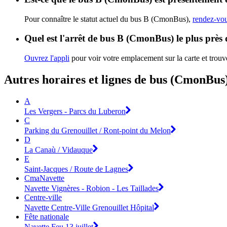
Pour connaître le statut actuel du bus B (CmonBus),
rendez-vou
Quel est l'arrêt de bus B (CmonBus) le plus près
Ouvrez l'appli
pour voir votre emplacement sur la carte et trouve
Autres horaires et lignes de bus (CmonBus
A
Les Vergers - Parcs du Luberon
C
Parking du Grenouillet / Ront-point du Melon
D
La Canaù / Vidauque
E
Saint-Jacques / Route de Lagnes
CmaNavette
Navette Vignères - Robion - Les Taillades
Centre-ville
Navette Centre-Ville Grenouillet Hôpital
Fête nationale
Navette Feu 13 juillet