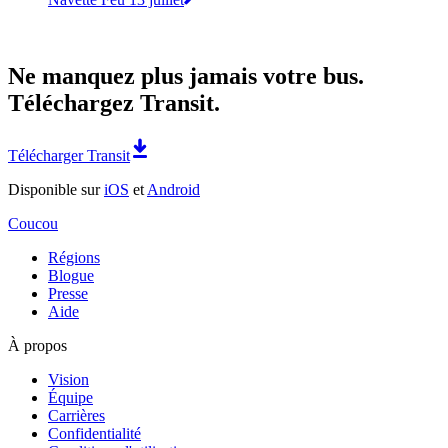
Ne manquez plus jamais votre bus.
Téléchargez Transit.
Télécharger Transit
Disponible sur
iOS
et
Android
Coucou
Régions
Blogue
Presse
Aide
À propos
Vision
Équipe
Carrières
Confidentialité