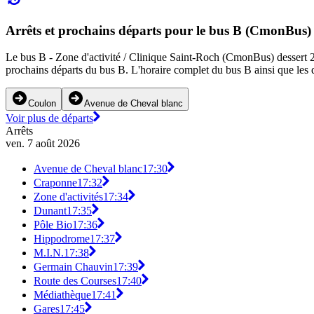
Arrêts et prochains départs pour le bus B (CmonBus)
Le bus B - Zone d'activité / Clinique Saint-Roch (CmonBus) dessert 20 
prochains départs du bus B. L'horaire complet du bus B ainsi que les d
Coulon
Avenue de Cheval blanc
Voir plus de départs
Arrêts
ven. 7 août 2026
Avenue de Cheval blanc
17:30
Craponne
17:32
Zone d'activités
17:34
Dunant
17:35
Pôle Bio
17:36
Hippodrome
17:37
M.I.N.
17:38
Germain Chauvin
17:39
Route des Courses
17:40
Médiathèque
17:41
Gares
17:45