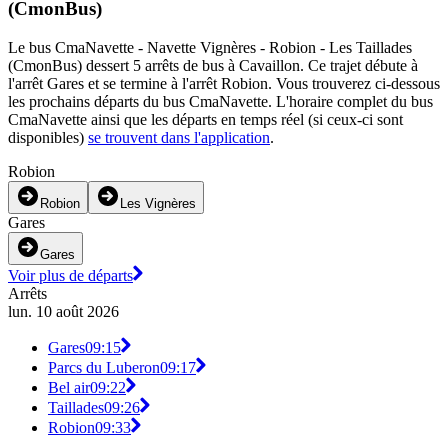
(CmonBus)
Le bus CmaNavette - Navette Vignères - Robion - Les Taillades
(CmonBus) dessert 5 arrêts de bus à Cavaillon. Ce trajet débute à
l'arrêt Gares et se termine à l'arrêt Robion. Vous trouverez ci-dessous
les prochains départs du bus CmaNavette. L'horaire complet du bus
CmaNavette ainsi que les départs en temps réel (si ceux-ci sont
disponibles)
se trouvent dans l'application
.
Robion
Robion
Les Vignères
Gares
Gares
Voir plus de départs
Arrêts
lun. 10 août 2026
Gares
09:15
Parcs du Luberon
09:17
Bel air
09:22
Taillades
09:26
Robion
09:33