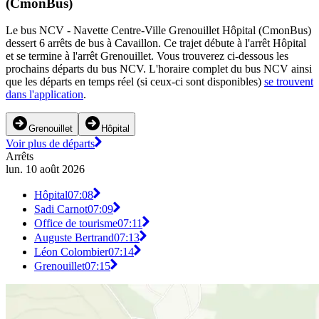
(CmonBus)
Le bus NCV - Navette Centre-Ville Grenouillet Hôpital (CmonBus)
dessert 6 arrêts de bus à Cavaillon. Ce trajet débute à l'arrêt Hôpital
et se termine à l'arrêt Grenouillet. Vous trouverez ci-dessous les
prochains départs du bus NCV. L'horaire complet du bus NCV ainsi
que les départs en temps réel (si ceux-ci sont disponibles)
se trouvent
dans l'application
.
Grenouillet
Hôpital
Voir plus de départs
Arrêts
lun. 10 août 2026
Hôpital
07:08
Sadi Carnot
07:09
Office de tourisme
07:11
Auguste Bertrand
07:13
Léon Colombier
07:14
Grenouillet
07:15