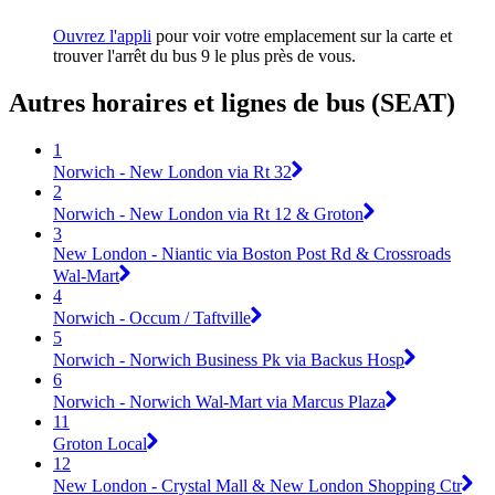
Ouvrez l'appli
pour voir votre emplacement sur la carte et
trouver l'arrêt du bus 9 le plus près de vous.
Autres horaires et lignes de bus (SEAT)
1
Norwich - New London via Rt 32
2
Norwich - New London via Rt 12 & Groton
3
New London - Niantic via Boston Post Rd & Crossroads
Wal-Mart
4
Norwich - Occum / Taftville
5
Norwich - Norwich Business Pk via Backus Hosp
6
Norwich - Norwich Wal-Mart via Marcus Plaza
11
Groton Local
12
New London - Crystal Mall & New London Shopping Ctr