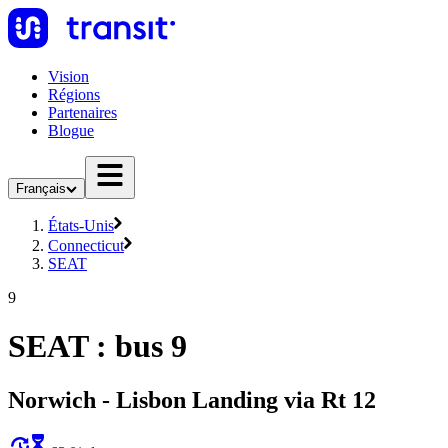
Vision
Régions
Partenaires
Blogue
Français
États-Unis
Connecticut
SEAT
9
SEAT : bus 9
Norwich - Lisbon Landing via Rt 12