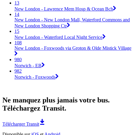
13
New London - Lawrence Mem Hosp & Ocean Bch
14
New London - New London Mall, Waterford Commons and
New London Shopping Ctr
15
New London - Waterford Local Night Service
108
New London - Foxwoods via Groton & Olde Mistick Village
980
Norwich - EB
982
Norwich - Foxwoods
Ne manquez plus jamais votre bus.
Téléchargez Transit.
Télécharger Transit
Disponible sur
iOS
et
Android