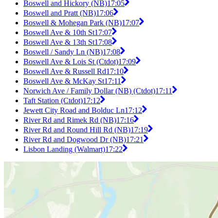
Boswell and Hickory (NB)
17:05
Boswell and Pratt (NB)
17:06
Boswell & Mohegan Park (NB)
17:07
Boswell Ave & 10th St
17:07
Boswell Ave & 13th St
17:08
Boswell / Sandy Ln (NB)
17:08
Boswell Ave & Lois St (Ctdot)
17:09
Boswell Ave & Russell Rd
17:10
Boswell Ave & McKay St
17:11
Norwich Ave / Family Dollar (NB) (Ctdot)
17:11
Taft Station (Ctdot)
17:12
Jewett City Road and Bolduc Ln
17:12
River Rd and Rimek Rd (NB)
17:16
River Rd and Round Hill Rd (NB)
17:19
River Rd and Dogwood Dr (NB)
17:21
Lisbon Landing (Walmart)
17:22