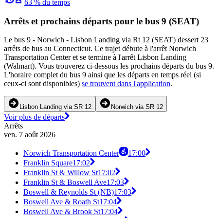
63 % du temps
Arrêts et prochains départs pour le bus 9 (SEAT)
Le bus 9 - Norwich - Lisbon Landing via Rt 12 (SEAT) dessert 23
arrêts de bus au Connecticut. Ce trajet débute à l'arrêt Norwich
Transportation Center et se termine à l'arrêt Lisbon Landing
(Walmart). Vous trouverez ci-dessous les prochains départs du bus 9.
L'horaire complet du bus 9 ainsi que les départs en temps réel (si
ceux-ci sont disponibles)
se trouvent dans l'application
.
Lisbon Landing via SR 12
Norwich via SR 12
Voir plus de départs
Arrêts
ven. 7 août 2026
Norwich Transportation Center
17:00
Franklin Square
17:02
Franklin St & Willow St
17:02
Franklin St & Boswell Ave
17:03
Boswell & Reynolds St (NB)
17:03
Boswell Ave & Roath St
17:04
Boswell Ave & Brook St
17:04