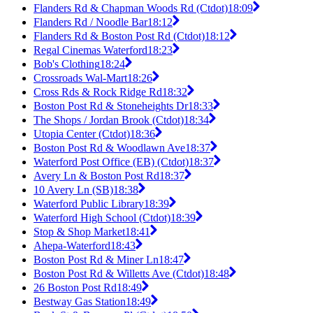
Flanders Rd & Chapman Woods Rd (Ctdot)
18:09
Flanders Rd / Noodle Bar
18:12
Flanders Rd & Boston Post Rd (Ctdot)
18:12
Regal Cinemas Waterford
18:23
Bob's Clothing
18:24
Crossroads Wal-Mart
18:26
Cross Rds & Rock Ridge Rd
18:32
Boston Post Rd & Stoneheights Dr
18:33
The Shops / Jordan Brook (Ctdot)
18:34
Utopia Center (Ctdot)
18:36
Boston Post Rd & Woodlawn Ave
18:37
Waterford Post Office (EB) (Ctdot)
18:37
Avery Ln & Boston Post Rd
18:37
10 Avery Ln (SB)
18:38
Waterford Public Library
18:39
Waterford High School (Ctdot)
18:39
Stop & Shop Market
18:41
Ahepa-Waterford
18:43
Boston Post Rd & Miner Ln
18:47
Boston Post Rd & Willetts Ave (Ctdot)
18:48
26 Boston Post Rd
18:49
Bestway Gas Station
18:49