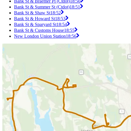
Bank St & Braemer Pl (Ctdot)
18:50
Bank St & Summer St (Ctdot)
18:51
Bank St & Shaw St
18:52
Bank St & Howard St
18:53
Bank St & Sparyard St
18:54
Bank St & Customs House
18:55
New London Union Station
18:56