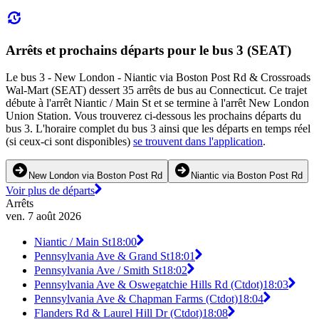
Arrêts et prochains départs pour le bus 3 (SEAT)
Le bus 3 - New London - Niantic via Boston Post Rd & Crossroads
Wal-Mart (SEAT) dessert 35 arrêts de bus au Connecticut. Ce trajet
débute à l'arrêt Niantic / Main St et se termine à l'arrêt New London
Union Station. Vous trouverez ci-dessous les prochains départs du
bus 3. L'horaire complet du bus 3 ainsi que les départs en temps réel
(si ceux-ci sont disponibles)
se trouvent dans l'application
.
New London via Boston Post Rd
Niantic via Boston Post Rd
Voir plus de départs
Arrêts
ven. 7 août 2026
Niantic / Main St
18:00
Pennsylvania Ave & Grand St
18:01
Pennsylvania Ave / Smith St
18:02
Pennsylvania Ave & Oswegatchie Hills Rd (Ctdot)
18:03
Pennsylvania Ave & Chapman Farms (Ctdot)
18:04
Flanders Rd & Laurel Hill Dr (Ctdot)
18:08