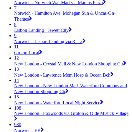
Norwich - Norwich Wal-Mart via Marcus Plaza
7
Norwich - Hamilton Ave, Mohegan Sun & Uncas-On-
Thames
8
Lisbon Landing - Jewett City
9
Norwich - Lisbon Landing via Rt 12
11
Groton Local
12
New London - Crystal Mall & New London Shopping Ctr
13
New London - Lawrence Mem Hosp & Ocean Bch
14
New London - New London Mall, Waterford Commons and
New London Shopping Ctr
15
New London - Waterford Local Night Service
108
New London - Foxwoods via Groton & Olde Mistick Village
980
Norwich - EB