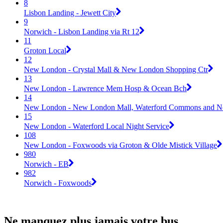
8
Lisbon Landing - Jewett City
9
Norwich - Lisbon Landing via Rt 12
11
Groton Local
12
New London - Crystal Mall & New London Shopping Ctr
13
New London - Lawrence Mem Hosp & Ocean Bch
14
New London - New London Mall, Waterford Commons and N
15
New London - Waterford Local Night Service
108
New London - Foxwoods via Groton & Olde Mistick Village
980
Norwich - EB
982
Norwich - Foxwoods
Ne manquez plus jamais votre bus.