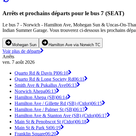
Arrêts et prochains départs pour le bus 7 (SEAT)
Le bus 7 - Norwich - Hamilton Ave, Mohegan Sun & Uncas-On-Thames (S
Indian Summer Garage. Vous trouverez ci-dessous les prochains départs
Mohegan Sun
Hamilton Ave via Norwich TC
Voir plus de départs
Arrêts
ven. 7 août 2026
Quarto Rd & Davis Pl
06:10
Quarto Rd & Long Society Rd
06:11
Smith Ave & Pukallus Ave
06:13
Norwich Ahepa
06:13
Hamilton Ahepa (SB)
06:14
Hamilton Ave / Gillette Rd (SB) (Ctdot)
06:15
Hamilton Ave / Palmer St (SB)
06:17
Hamilton Ave & Stanton Ave (SB) (Ctdot)
06:17
Main St & Penobscot St (Ctdot)
06:18
Main St & Park St
06:19
Franklin Square
06:20