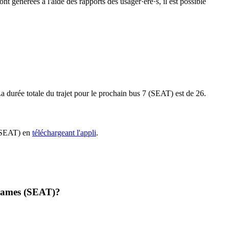
nt générées à l'aide des rapports des usager·ère·s, il est possible
 durée totale du trajet pour le prochain bus 7 (SEAT) est de 26.
7 (SEAT) en
téléchargeant l'appli
.
Thames (SEAT)?