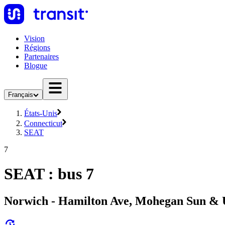
Vision
Régions
Partenaires
Blogue
Français
États-Unis
Connecticut
SEAT
7
SEAT : bus 7
Norwich - Hamilton Ave, Mohegan Sun &