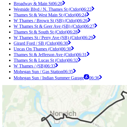
Broadway & Main St
06:20
Westside Blvd / N. Thames St (Ctdot)
06:22
Thames St & West Main St (Ctdot)
06:24
W Thames / Brown St (SB) (Ctdot)
06:26
W Thames St & Geer Ave (SB) (Ctdot)
06:27
Thames St & South St (Ctdot)
06:28
W Thames St / Perry Ave (SB) (Ctdot)
06:29
Girard Ford / SB (Ctdot)
06:30
Uncas On Thames (Ctdot)
06:30
Thames St & Jefferson Ave (Ctdot)
06:31
Thames St & Lucas St (Ctdot)
06:32
W Thames / (SB)
06:33
Mohegan Sun / Gas Station
06:35
Mohegan Sun / Indian Summer Garage
06:36