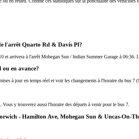
e ou en retard. Comme ces statistiques sur la ponctualité des véhicules so
de l'arrêt Quarto Rd & Davis Pl?
10 et arrivera à l'arrêt Mohegan Sun / Indian Summer Garage à 06:36. La
rd ou en avance?
 mises à jour en temps réel et voir les changements à l'horaire du bus 
i
. Vous y trouverez aussi l'horaire des départs à venir pour le bus 7.
 7 - Norwich - Hamilton Ave, Mohegan Sun & Uncas-On-