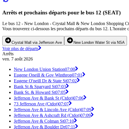
Arrêts et prochains départs pour le bus 12 (SEAT)
Le bus 12 - New London - Crystal Mall & New London Shopping Ctr (SE
Vous trouverez ci-dessous les prochains départs du bus 12. L'horaire c
Crystal Mall via Jefferson Ave
New London Water St via NSA
Voir plus de départs
Arrêts
ven. 7 août 2026
New London Union Station
07:00
Eugene Oneill & Gov Winthrop
07:01
Eugene O'neill Dr & State St
07:02
Bank St & Sparyard St
07:03
Bank St. & Howard St
07:05
Jefferson Ave & Bank St (Ctdot)
07:06
73 Jefferson Ave (Ctdot)
07:07
Jefferson Ave & Lincoln Ave (Ctdot)
07:09
Jefferson Ave & Ashcraft Rd (Ctdot)
07:09
Jefferson Ave & Colman St
07:10
Jefferson Ave & Boulder Dr
07:11