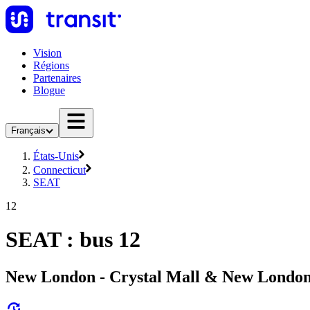
Vision
Régions
Partenaires
Blogue
Français
États-Unis
Connecticut
SEAT
12
SEAT : bus 12
New London - Crystal Mall & New London