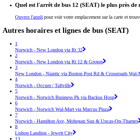
Quel est l'arrêt de bus 12 (SEAT) le plus près de
Ouvrez l'appli
pour voir votre emplacement sur la carte et trouve
Autres horaires et lignes de bus (SEAT)
1
Norwich - New London via Rt 32
2
Norwich - New London via Rt 12 & Groton
3
New London - Niantic via Boston Post Rd & Crossroads Wal-
4
Norwich - Occum / Taftville
5
Norwich - Norwich Business Pk via Backus Hosp
6
Norwich - Norwich Wal-Mart via Marcus Plaza
7
Norwich - Hamilton Ave, Mohegan Sun & Uncas-On-Thames
8
Lisbon Landing - Jewett City
13