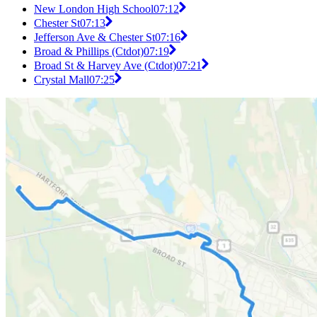
New London High School
07:12
Chester St
07:13
Jefferson Ave & Chester St
07:16
Broad & Phillips (Ctdot)
07:19
Broad St & Harvey Ave (Ctdot)
07:21
Crystal Mall
07:25