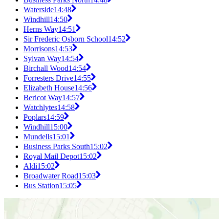
Waterside
14:48
Windhill
14:50
Herns Way
14:51
Sir Frederic Osborn School
14:52
Morrisons
14:53
Sylvan Way
14:54
Birchall Wood
14:54
Forresters Drive
14:55
Elizabeth House
14:56
Bericot Way
14:57
Watchlytes
14:58
Poplars
14:59
Windhill
15:00
Mundells
15:01
Business Parks South
15:02
Royal Mail Depot
15:02
Aldi
15:02
Broadwater Road
15:03
Bus Station
15:05