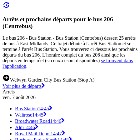
Arrêts et prochains départs pour le bus 206
(Centrebus)
Le bus 206 - Bus Station - Bus Station (Centrebus) dessert 25 arrêts
de bus à East Midlands. Ce trajet débute à l'arrêt Bus Station et se
termine à l'arrêt Bus Station. Vous trouverez ci-dessous les prochains
départs du bus 206. L'horaire complet du bus 206 ainsi que les
départs en temps réel (si ceux-ci sont disponibles)
se trouvent dans
l'application
.
Welwyn Garden City Bus Station (Stop A)
Voir plus de départs
Arrêts
ven. 7 août 2026
Bus Station
14:45
Waitrose
14:45
Broadwater Road
14:46
Aldi
14:46
Royal Mail Depot
14:47
Business Parks North
14:48