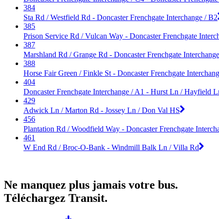
384
Sta Rd / Westfield Rd - Doncaster Frenchgate Interchange / B2
385
Prison Service Rd / Vulcan Way - Doncaster Frenchgate Interc
387
Marshland Rd / Grange Rd - Doncaster Frenchgate Interchange
388
Horse Fair Green / Finkle St - Doncaster Frenchgate Interchan
404
Doncaster Frenchgate Interchange / A1 - Hurst Ln / Hayfield L
429
Adwick Ln / Marton Rd - Jossey Ln / Don Val HS
456
Plantation Rd / Woodfield Way - Doncaster Frenchgate Interch
461
W End Rd / Broc-O-Bank - Windmill Balk Ln / Villa Rd
Ne manquez plus jamais votre bus.
Téléchargez Transit.