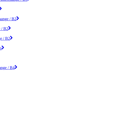
hange / B2
 / B2
ge / B2
n
ange / B4