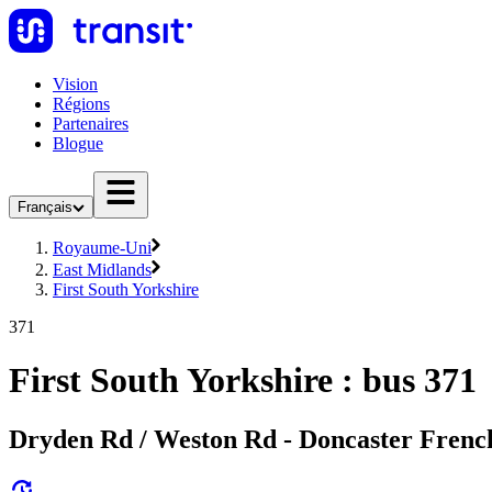
Vision
Régions
Partenaires
Blogue
Français
Royaume-Uni
East Midlands
First South Yorkshire
371
First South Yorkshire : bus 371
Dryden Rd / Weston Rd - Doncaster French