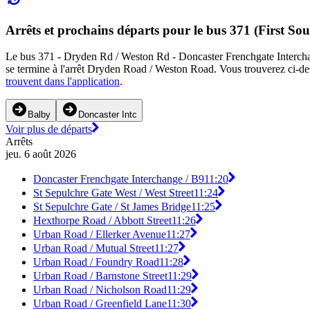
Arrêts et prochains départs pour le bus 371 (First So
Le bus 371 - Dryden Rd / Weston Rd - Doncaster Frenchgate Interchange
se termine à l'arrêt Dryden Road / Weston Road. Vous trouverez ci-des
trouvent dans l'application
.
Balby
Doncaster Intc
Voir plus de départs
Arrêts
jeu. 6 août 2026
Doncaster Frenchgate Interchange / B9
11:20
St Sepulchre Gate West / West Street
11:24
St Sepulchre Gate / St James Bridge
11:25
Hexthorpe Road / Abbott Street
11:26
Urban Road / Ellerker Avenue
11:27
Urban Road / Mutual Street
11:27
Urban Road / Foundry Road
11:28
Urban Road / Barnstone Street
11:29
Urban Road / Nicholson Road
11:29
Urban Road / Greenfield Lane
11:30