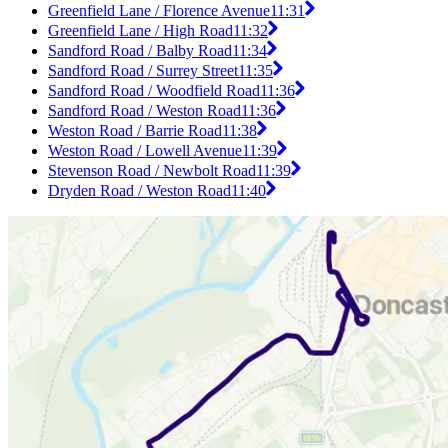
Greenfield Lane / Florence Avenue
11:31
Greenfield Lane / High Road
11:32
Sandford Road / Balby Road
11:34
Sandford Road / Surrey Street
11:35
Sandford Road / Woodfield Road
11:36
Sandford Road / Weston Road
11:36
Weston Road / Barrie Road
11:38
Weston Road / Lowell Avenue
11:39
Stevenson Road / Newbolt Road
11:39
Dryden Road / Weston Road
11:40