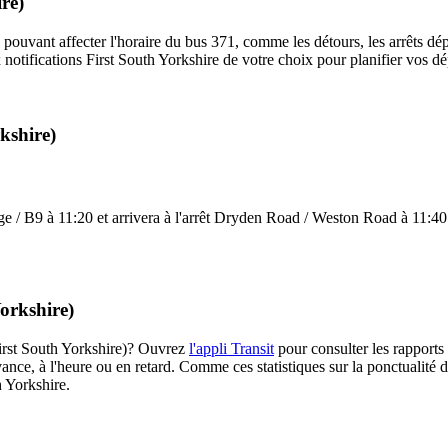
re)
 pouvant affecter l'horaire du bus 371, comme les détours, les arrêts dép
notifications First South Yorkshire de votre choix pour planifier vos dép
kshire)
e / B9 à 11:20 et arrivera à l'arrêt Dryden Road / Weston Road à 11:40. 
Yorkshire)
(First South Yorkshire)? Ouvrez
l'appli Transit
pour consulter les rapports 
ance, à l'heure ou en retard. Comme ces statistiques sur la ponctualité de
h Yorkshire.