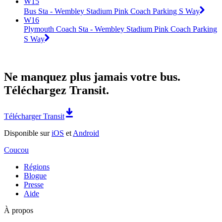
W15
Bus Sta - Wembley Stadium Pink Coach Parking S Way
W16
Plymouth Coach Sta - Wembley Stadium Pink Coach Parking
S Way
Ne manquez plus jamais votre bus.
Téléchargez Transit.
Télécharger Transit
Disponible sur
iOS
et
Android
Coucou
Régions
Blogue
Presse
Aide
À propos