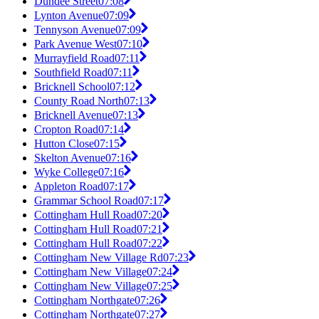
Dundee Street
07:08
Lynton Avenue
07:09
Tennyson Avenue
07:09
Park Avenue West
07:10
Murrayfield Road
07:11
Southfield Road
07:11
Bricknell School
07:12
County Road North
07:13
Bricknell Avenue
07:13
Cropton Road
07:14
Hutton Close
07:15
Skelton Avenue
07:16
Wyke College
07:16
Appleton Road
07:17
Grammar School Road
07:17
Cottingham Hull Road
07:20
Cottingham Hull Road
07:21
Cottingham Hull Road
07:22
Cottingham New Village Rd
07:23
Cottingham New Village
07:24
Cottingham New Village
07:25
Cottingham Northgate
07:26
Cottingham Northgate
07:27