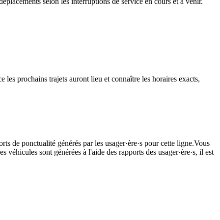
éplacements selon les interruptions de service en cours et à venir.
les prochains trajets auront lieu et connaître les horaires exacts,
rts de ponctualité générés par les usager·ère·s pour cette ligne.Vous
s véhicules sont générées à l'aide des rapports des usager·ère·s, il est