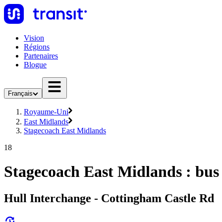
Vision
Régions
Partenaires
Blogue
Français
Royaume-Uni
East Midlands
Stagecoach East Midlands
18
Stagecoach East Midlands : bus
Hull Interchange - Cottingham Castle Rd