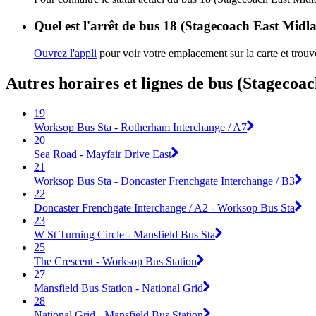
Quel est l'arrêt de bus 18 (Stagecoach East Midla
Ouvrez l'appli
pour voir votre emplacement sur la carte et trouve
Autres horaires et lignes de bus (Stagecoa
19
Worksop Bus Sta - Rotherham Interchange / A7
20
Sea Road - Mayfair Drive East
21
Worksop Bus Sta - Doncaster Frenchgate Interchange / B3
22
Doncaster Frenchgate Interchange / A2 - Worksop Bus Sta
23
W St Turning Circle - Mansfield Bus Sta
25
The Crescent - Worksop Bus Station
27
Mansfield Bus Station - National Grid
28
National Grid - Mansfield Bus Station