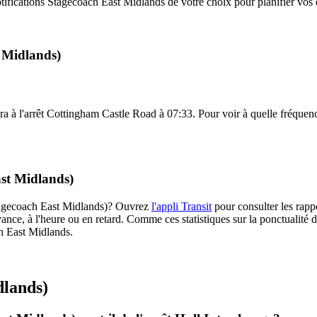
ifications Stagecoach East Midlands de votre choix pour planifier vos d
t Midlands)
ra à l'arrêt Cottingham Castle Road à 07:33. Pour voir à quelle fréquence 
ast Midlands)
(Stagecoach East Midlands)? Ouvrez
l'appli Transit
pour consulter les rappo
ance, à l'heure ou en retard. Comme ces statistiques sur la ponctualité de
ch East Midlands.
dlands)