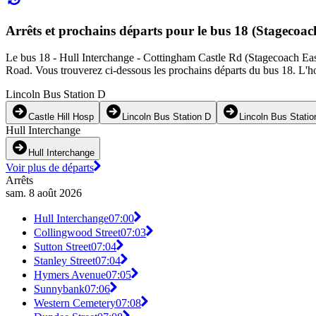
Arrêts et prochains départs pour le bus 18 (Stagecoa
Le bus 18 - Hull Interchange - Cottingham Castle Rd (Stagecoach East M
Road. Vous trouverez ci-dessous les prochains départs du bus 18. L'hor
Lincoln Bus Station D
Castle Hill Hosp
Lincoln Bus Station D
Lincoln Bus Statio
Hull Interchange
Hull Interchange
Voir plus de départs
Arrêts
sam. 8 août 2026
Hull Interchange
07:00
Collingwood Street
07:03
Sutton Street
07:04
Stanley Street
07:04
Hymers Avenue
07:05
Sunnybank
07:06
Western Cemetery
07:08