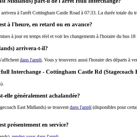
st Midlands) part-il de l'arrêt Hull Interchange?
t arrivera à l'arrêt Cottingham Castle Road à 07:33. La durée totale du 
st à l'heure, en retard ou en avance?
s mises à jour en temps réel et voir les changements à l'horaire du bus 
nds) arrivera-t-il?
'affichent
dans l'appli
. Vous y trouverez aussi l'horaire des départs à ve
 - Hull Interchange - Cottingham Castle Rd (Stagecoach
).
st-elle généralement achalandée?
tagecoach East Midlands) se trouvent
dans l'appli
(disponibles pour certai
est présentement en service?
lands),
rendez-vous dans l'appli
.