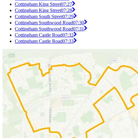
Cottingham King Street
07:27
Cottingham King Street
07:28
Cottingham South Street
07:29
Cottingham Southwood Road
07:30
Cottingham Southwood Road
07:31
Cottingham Castle Road
07:32
Cottingham Castle Road
07:33