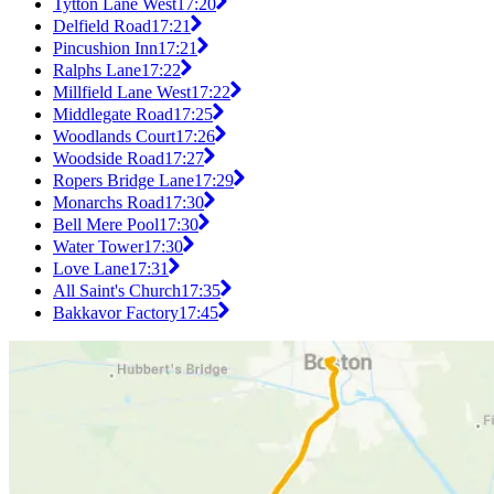
Tytton Lane West
17:20
Delfield Road
17:21
Pincushion Inn
17:21
Ralphs Lane
17:22
Millfield Lane West
17:22
Middlegate Road
17:25
Woodlands Court
17:26
Woodside Road
17:27
Ropers Bridge Lane
17:29
Monarchs Road
17:30
Bell Mere Pool
17:30
Water Tower
17:30
Love Lane
17:31
All Saint's Church
17:35
Bakkavor Factory
17:45