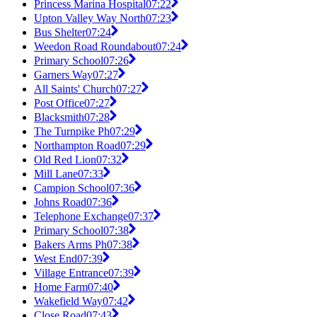
Princess Marina Hospital
07:22
Upton Valley Way North
07:23
Bus Shelter
07:24
Weedon Road Roundabout
07:24
Primary School
07:26
Garners Way
07:27
All Saints' Church
07:27
Post Office
07:27
Blacksmith
07:28
The Turnpike Ph
07:29
Northampton Road
07:29
Old Red Lion
07:32
Mill Lane
07:33
Campion School
07:36
Johns Road
07:36
Telephone Exchange
07:37
Primary School
07:38
Bakers Arms Ph
07:38
West End
07:39
Village Entrance
07:39
Home Farm
07:40
Wakefield Way
07:42
Close Road
07:43