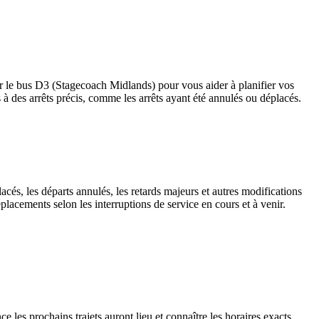
par le bus D3 (Stagecoach Midlands) pour vous aider à planifier vos
ves à des arrêts précis, comme les arrêts ayant été annulés ou déplacés.
acés, les départs annulés, les retards majeurs et autres modifications
lacements selon les interruptions de service en cours et à venir.
 les prochains trajets auront lieu et connaître les horaires exacts,