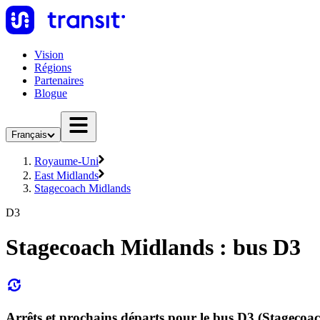
Vision
Régions
Partenaires
Blogue
Français
Royaume-Uni
East Midlands
Stagecoach Midlands
D3
Stagecoach Midlands : bus D3
Arrêts et prochains départs pour le bus D3 (Stagecoa