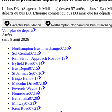
Le bus D3 - (Stagecoach Midlands) dessert 57 arrêts de bus à East Midl
départs du bus D3. L'horaire complet du bus D3 ainsi que les départs e
Daventry Bus Station
Northampton Northampton Bus Interchan
Voir plus de départs
Arrêts
sam. 8 août 2026
Northampton Bus Interchange
07:10
Sol Central
07:12
Rail Station Approach Road
07:13
Byfield Road
07:14
Bus Depot
07:15
St James's Sq
07:16
Bingo Hall
07:17
Malcolm Drive
07:18
Peverels Way
07:18
Homebase
07:19
Bella Italia
07:20
Millway
07:21
Kent Road
07:21