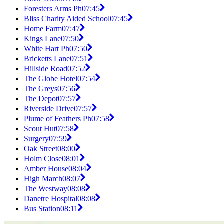
Foresters Arms Ph
07:45
Bliss Charity Aided School
07:45
Home Farm
07:47
Kings Lane
07:50
White Hart Ph
07:50
Bricketts Lane
07:51
Hillside Road
07:52
The Globe Hotel
07:54
The Greys
07:56
The Depot
07:57
Riverside Drive
07:57
Plume of Feathers Ph
07:58
Scout Hut
07:58
Surgery
07:59
Oak Street
08:00
Holm Close
08:01
Amber House
08:04
High March
08:07
The Westway
08:08
Danetre Hospital
08:08
Bus Station
08:11