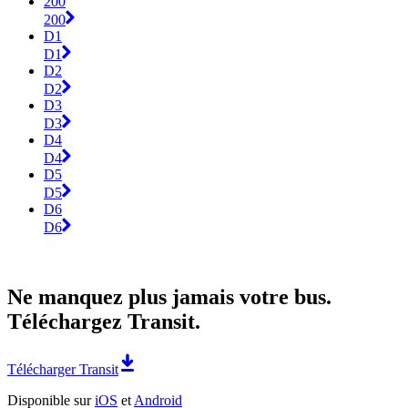
200
200
D1
D1
D2
D2
D3
D3
D4
D4
D5
D5
D6
D6
Ne manquez plus jamais votre bus.
Téléchargez Transit.
Télécharger Transit
Disponible sur
iOS
et
Android