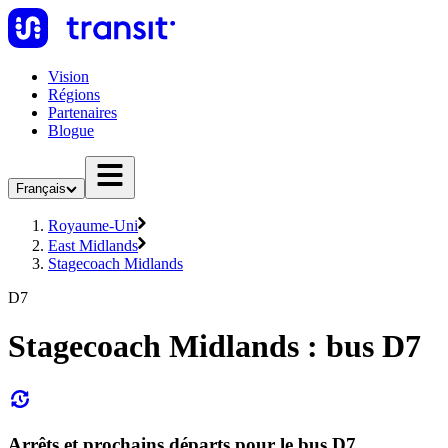
Vision
Régions
Partenaires
Blogue
Français
Royaume-Uni
East Midlands
Stagecoach Midlands
D7
Stagecoach Midlands : bus D7
Arrêts et prochains départs pour le bus D7