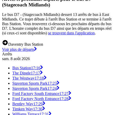
(Stagecoach Midlands)
Le bus D7 - (Stagecoach Midlands) dessert 13 arrêts de bus à East
Midlands. Ce trajet débute à l'arrêt Bus Station et se termine à l'arrêt
Bus Station. Vous trouverez ci-dessous les prochains départs du bus
D7. L'horaire complet du bus D7 ainsi que les départs en temps réel
(si ceux-ci sont disponibles)
se trouvent dans l'application
.
Daventry Bus Station
Voir plus de départs
Arrêts
sam. 8 août 2026
Bus Station
17:16
The Dingle
17:17
The Westway
17:18
Staverton Sports Park
17:23
Staverton Sports Park
17:24
Ford Factory South Entrance
17:27
Ford Factory North Entrance
17:28
Bentley Way
17:29
Timken Way
17:30
Williams Terrace
17:31