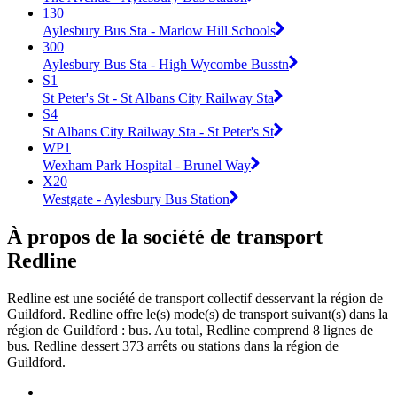
130
Aylesbury Bus Sta - Marlow Hill Schools
300
Aylesbury Bus Sta - High Wycombe Busstn
S1
St Peter's St - St Albans City Railway Sta
S4
St Albans City Railway Sta - St Peter's St
WP1
Wexham Park Hospital - Brunel Way
X20
Westgate - Aylesbury Bus Station
À propos de la société de transport
Redline
Redline est une société de transport collectif desservant la région de
Guildford. Redline offre le(s) mode(s) de transport suivant(s) dans la
région de Guildford : bus. Au total, Redline comprend 8 lignes de
bus. Redline dessert 373 arrêts ou stations dans la région de
Guildford.