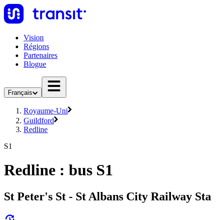
Vision
Régions
Partenaires
Blogue
Français
Royaume-Uni
Guildford
Redline
S1
Redline : bus S1
St Peter's St - St Albans City Railway Sta