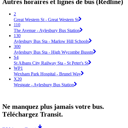
Autres horaires et lignes de bus (Redline)
2
Great Western St - Great Western St
110
The Avenue - Aylesbury Bus Station
130
Aylesbury Bus Sta - Marlow Hill Schools
300
Aylesbury Bus Sta - High Wycombe Busstn
S4
St Albans City Railway Sta - St Peter's St
WP1
Wexham Park Hospital - Brunel Way
X20
Westgate - Aylesbury Bus Station
Ne manquez plus jamais votre bus.
Téléchargez Transit.