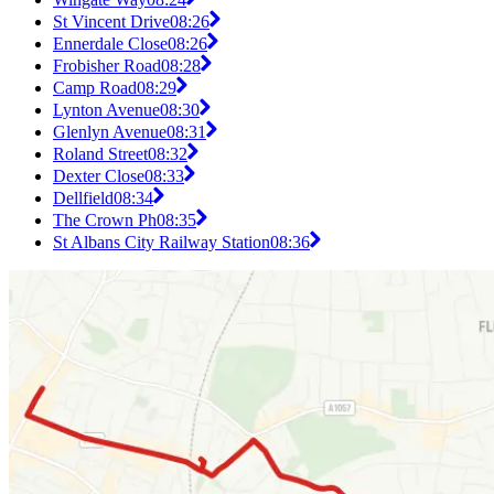
St Vincent Drive
08:26
Ennerdale Close
08:26
Frobisher Road
08:28
Camp Road
08:29
Lynton Avenue
08:30
Glenlyn Avenue
08:31
Roland Street
08:32
Dexter Close
08:33
Dellfield
08:34
The Crown Ph
08:35
St Albans City Railway Station
08:36