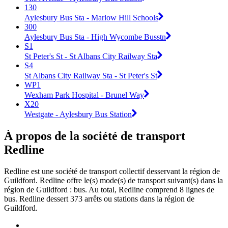
130
Aylesbury Bus Sta - Marlow Hill Schools
300
Aylesbury Bus Sta - High Wycombe Busstn
S1
St Peter's St - St Albans City Railway Sta
S4
St Albans City Railway Sta - St Peter's St
WP1
Wexham Park Hospital - Brunel Way
X20
Westgate - Aylesbury Bus Station
À propos de la société de transport
Redline
Redline est une société de transport collectif desservant la région de
Guildford. Redline offre le(s) mode(s) de transport suivant(s) dans la
région de Guildford : bus. Au total, Redline comprend 8 lignes de
bus. Redline dessert 373 arrêts ou stations dans la région de
Guildford.