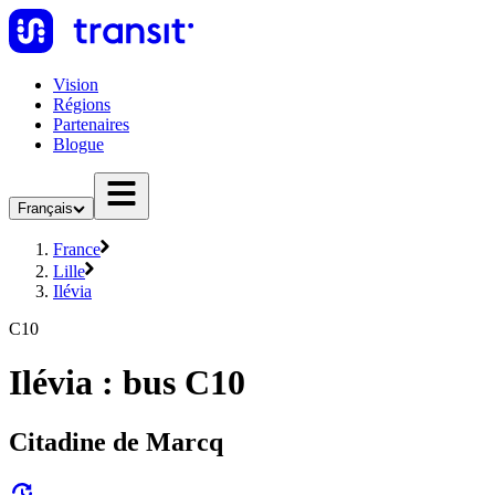
Vision
Régions
Partenaires
Blogue
Français
France
Lille
Ilévia
C10
Ilévia : bus C10
Citadine de Marcq