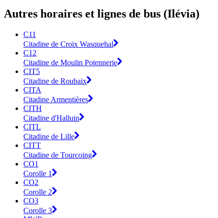
Autres horaires et lignes de bus (Ilévia)
C11
Citadine de Croix Wasquehal
C12
Citadine de Moulin Potennerie
CIT5
Citadine de Roubaix
CITA
Citadine Armentières
CITH
Citadine d'Halluin
CITL
Citadine de Lille
CITT
Citadine de Tourcoing
CO1
Corolle 1
CO2
Corolle 2
CO3
Corolle 3