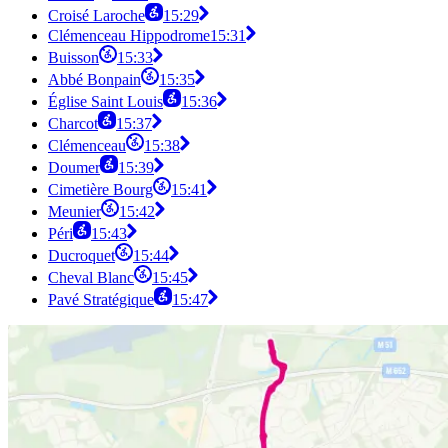
Croisé Laroche
15:29
Clémenceau Hippodrome
15:31
Buisson
15:33
Abbé Bonpain
15:35
Église Saint Louis
15:36
Charcot
15:37
Clémenceau
15:38
Doumer
15:39
Cimetière Bourg
15:41
Meunier
15:42
Péri
15:43
Ducroquet
15:44
Cheval Blanc
15:45
Pavé Stratégique
15:47