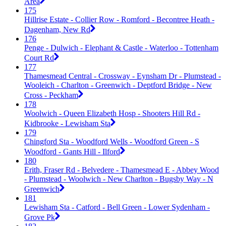
Area
175
Hillrise Estate - Collier Row - Romford - Becontree Heath -
Dagenham, New Rd
176
Penge - Dulwich - Elephant & Castle - Waterloo - Tottenham
Court Rd
177
Thamesmead Central - Crossway - Eynsham Dr - Plumstead -
Wooleich - Charlton - Greenwich - Deptford Bridge - New
Cross - Peckham
178
Woolwich - Queen Elizabeth Hosp - Shooters Hill Rd -
Kidbrooke - Lewisham Sta
179
Chingford Sta - Woodford Wells - Woodford Green - S
Woodford - Gants Hill - Ilford
180
Erith, Fraser Rd - Belvedere - Thamesmead E - Abbey Wood
- Plumstead - Woolwich - New Charlton - Bugsby Way - N
Greenwich
181
Lewisham Sta - Catford - Bell Green - Lower Sydenham -
Grove Pk