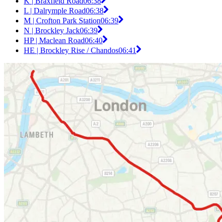
K | Braxfield Road
06:38
L | Dalrymple Road
06:38
M | Crofton Park Station
06:39
N | Brockley Jack
06:39
HP | Maclean Road
06:40
HE | Brockley Rise / Chandos
06:41