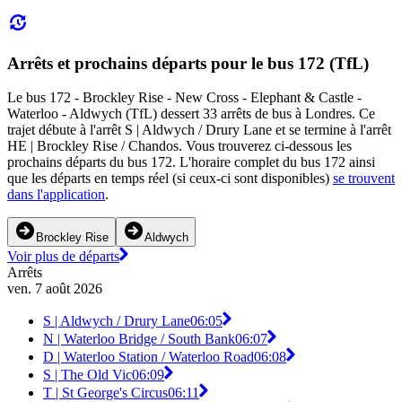
Arrêts et prochains départs pour le bus 172 (TfL)
Le bus 172 - Brockley Rise - New Cross - Elephant & Castle -
Waterloo - Aldwych (TfL) dessert 33 arrêts de bus à Londres. Ce
trajet débute à l'arrêt S | Aldwych / Drury Lane et se termine à l'arrêt
HE | Brockley Rise / Chandos. Vous trouverez ci-dessous les
prochains départs du bus 172. L'horaire complet du bus 172 ainsi
que les départs en temps réel (si ceux-ci sont disponibles)
se trouvent
dans l'application
.
Brockley Rise
Aldwych
Voir plus de départs
Arrêts
ven. 7 août 2026
S | Aldwych / Drury Lane
06:05
N | Waterloo Bridge / South Bank
06:07
D | Waterloo Station / Waterloo Road
06:08
S | The Old Vic
06:09
T | St George's Circus
06:11