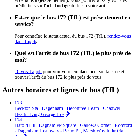
et certains trajets seulement). Vous pourrez aussi y voir des
prédictions sur l'achalandage du bus à votre arrêt.
Est-ce que le bus 172 (TfL) est présentement en
service?
Pour connaître le statut actuel du bus 172 (TfL),
rendez-vous
dans l'appli
.
Quel est l'arrêt de bus 172 (TfL) le plus près de
moi?
Ouvrez l'appli
pour voir votre emplacement sur la carte et
trouver l'arrêt du bus 172 le plus près de vous.
Autres horaires et lignes de bus (TfL)
173
Beckton Sta - Dagenham - Becontree Heath - Chadwell
Heath - King George Hosp
174
Harold Hill, Dagnam Pk Square - Gallows Corner - Romford
- Dagenham Heathway - Beam Pk, Marsh Way Industrial