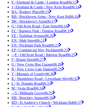
E | Elephant & Castle / London Road
06:13
J | Elephant & Castle / New Kent Road
06:14
BA | Rodney Place
06:15
BB | Bricklayers Arms / New Kent Rd
06:16
BK | Bricklayer's Arms
06:17
G | Old Kent Road / East Street
06:18
EC | Burgess Park / Dunton Road
06:19
EE | Trafalgar Avenue
06:20
EN | Malt Street
06:21
EN | Peckham Park Road
06:23
EP | Commercial Way Peckham
06:23
->E | Old Kent Road / Ilderton Road
06:25
F | Briant Street
06:27
G | New Cross Bus Garage
06:28
R | New Cross Gate Station
06:29
T | Marquis of Granby
06:30
K | Shardeloes Road / Lewisham Way
06:32
L | St. Donatts Road
06:33
M | Vesta Road
06:34
->S | Millmark Grove
06:35
BB | Brockley Station
06:36
BD | St Andrew's Church / Wickham Rd
06:37