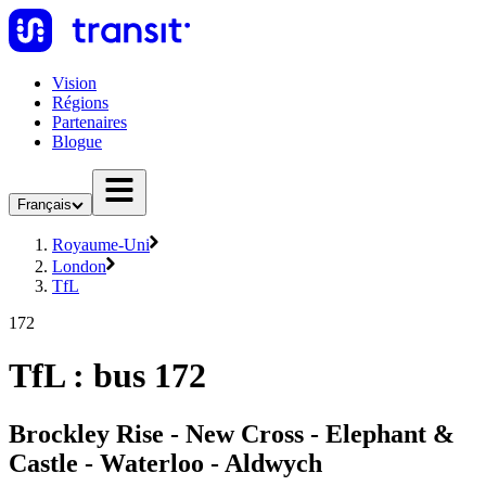
Vision
Régions
Partenaires
Blogue
Français
Royaume-Uni
London
TfL
172
TfL : bus 172
Brockley Rise - New Cross - Elephant &
Castle - Waterloo - Aldwych