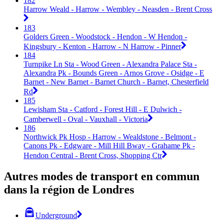
182
Harrow Weald - Harrow - Wembley - Neasden - Brent Cross
183
Golders Green - Woodstock - Hendon - W Hendon -
Kingsbury - Kenton - Harrow - N Harrow - Pinner
184
Turnpike Ln Sta - Wood Green - Alexandra Palace Sta -
Alexandra Pk - Bounds Green - Arnos Grove - Osidge - E
Barnet - New Barnet - Barnet Church - Barnet, Chesterfield
Rd
185
Lewisham Sta - Catford - Forest Hill - E Dulwich -
Camberwell - Oval - Vauxhall - Victoria
186
Northwick Pk Hosp - Harrow - Wealdstone - Belmont -
Canons Pk - Edgware - Mill Hill Bway - Grahame Pk -
Hendon Central - Brent Cross, Shopping Ctr
Autres modes de transport en commun
dans la région de Londres
Underground