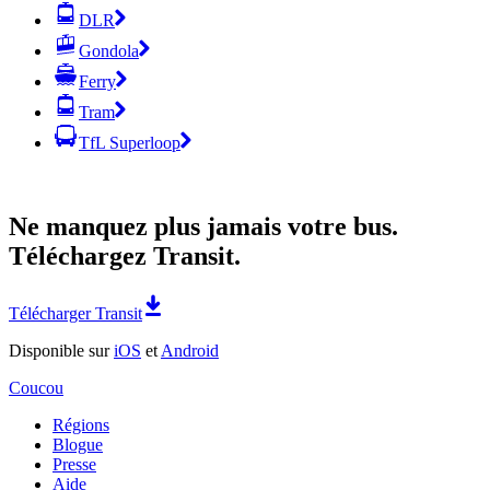
DLR
Gondola
Ferry
Tram
TfL Superloop
Ne manquez plus jamais votre bus.
Téléchargez Transit.
Télécharger Transit
Disponible sur
iOS
et
Android
Coucou
Régions
Blogue
Presse
Aide