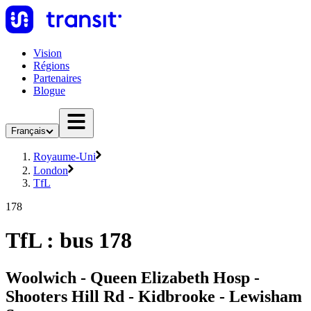
Vision
Régions
Partenaires
Blogue
Français
Royaume-Uni
London
TfL
178
TfL : bus 178
Woolwich - Queen Elizabeth Hosp -
Shooters Hill Rd - Kidbrooke - Lewisham