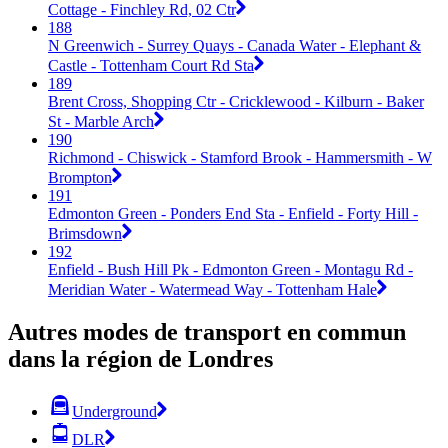
Cottage - Finchley Rd, 02 Ctr
188
N Greenwich - Surrey Quays - Canada Water - Elephant &
Castle - Tottenham Court Rd Sta
189
Brent Cross, Shopping Ctr - Cricklewood - Kilburn - Baker
St - Marble Arch
190
Richmond - Chiswick - Stamford Brook - Hammersmith - W
Brompton
191
Edmonton Green - Ponders End Sta - Enfield - Forty Hill -
Brimsdown
192
Enfield - Bush Hill Pk - Edmonton Green - Montagu Rd -
Meridian Water - Watermead Way - Tottenham Hale
Autres modes de transport en commun
dans la région de Londres
Underground
DLR