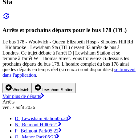
Sta
Arrêts et prochains départs pour le bus 178 (TfL)
Le bus 178 - Woolwich - Queen Elizabeth Hosp - Shooters Hill Rd
- Kidbrooke - Lewisham Sta (TfL) dessert 33 arrêts de bus à
Londres. Ce trajet débute à l'arrêt D | Lewisham Station et se
termine à l'arrêt W | Thomas Street. Vous trouverez ci-dessous les
prochains départs du bus 178. L'horaire complet du bus 178 ainsi
que les départs en temps réel (si ceux-ci sont disponibles)
se trouvent
dans l'application
.
Woolwich
Lewisham Station
Voir plus de départs
Arrêts
ven. 7 août 2026
D | Lewisham Station
05:20
N | Belmont Hill
05:21
P | Belmont Park
05:22
Q | Manor Park
05:23