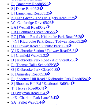
R | Brandram Road
05:23
S | Dacre Park
05:24
L | Lampmead Road
05:25
K | Lee Green / The Old Tigers Head
05:25
W | Cambridge Drive
05:26
EA | Weigall Road
05:27
EB | Courtlands Avenue
05:27
EC | Eltham Road / Kidbrooke Park Road
05:28
->N | Kidbrooke Park Road / Tudway Road
05:29
U | Tudway Road / Sutcliffe Park
05:30
V | Kidbrooke Station / Tudway Road
05:31
L | Cranfield Walk
05:32
D | Kidbrooke Park Road / Aldi Store
05:33
E | Thomas Tallis School
05:35
Q | Kidbrooke Park Close
05:38
K | Annesley Road
05:39
R | Shooters Hill Road / Kidbrooke Park Road
05:40
S | Shooters Hill Rd / Eastbrook Rd
05:41
T | Hervey Road
05:41
U | Weyman Road
05:42
->E | Charlton Park Lane
05:43
SA | Pallet Way
05:44