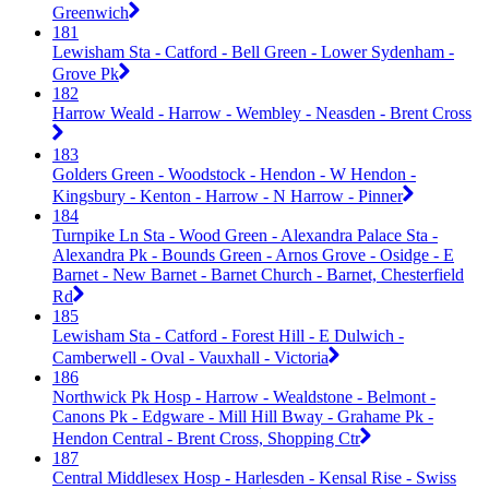
Greenwich
181
Lewisham Sta - Catford - Bell Green - Lower Sydenham -
Grove Pk
182
Harrow Weald - Harrow - Wembley - Neasden - Brent Cross
183
Golders Green - Woodstock - Hendon - W Hendon -
Kingsbury - Kenton - Harrow - N Harrow - Pinner
184
Turnpike Ln Sta - Wood Green - Alexandra Palace Sta -
Alexandra Pk - Bounds Green - Arnos Grove - Osidge - E
Barnet - New Barnet - Barnet Church - Barnet, Chesterfield
Rd
185
Lewisham Sta - Catford - Forest Hill - E Dulwich -
Camberwell - Oval - Vauxhall - Victoria
186
Northwick Pk Hosp - Harrow - Wealdstone - Belmont -
Canons Pk - Edgware - Mill Hill Bway - Grahame Pk -
Hendon Central - Brent Cross, Shopping Ctr
187
Central Middlesex Hosp - Harlesden - Kensal Rise - Swiss