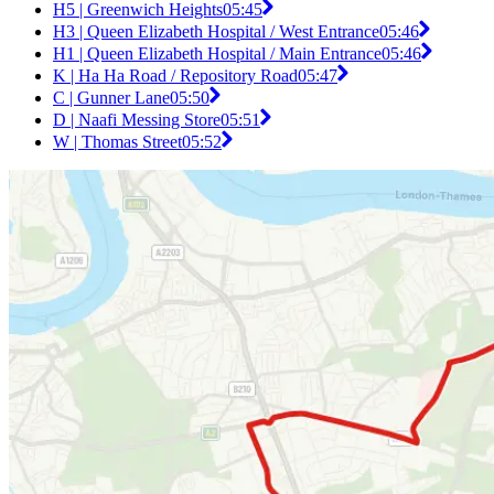
H5 | Greenwich Heights
05:45
H3 | Queen Elizabeth Hospital / West Entrance
05:46
H1 | Queen Elizabeth Hospital / Main Entrance
05:46
K | Ha Ha Road / Repository Road
05:47
C | Gunner Lane
05:50
D | Naafi Messing Store
05:51
W | Thomas Street
05:52