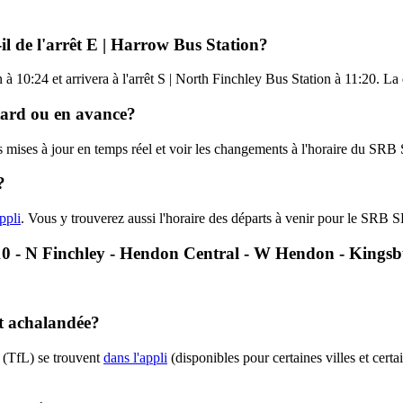
l de l'arrêt E | Harrow Bus Station?
à 10:24 et arrivera à l'arrêt S | North Finchley Bus Station à 11:20. La
etard ou en avance?
es mises à jour en temps réel et voir les changements à l'horaire du SR
?
ppli
. Vous y trouverez aussi l'horaire des départs à venir pour le SRB 
SL10 - N Finchley - Hendon Central - W Hendon - Kings
nt achalandée?
 (TfL) se trouvent
dans l'appli
(disponibles pour certaines villes et certa