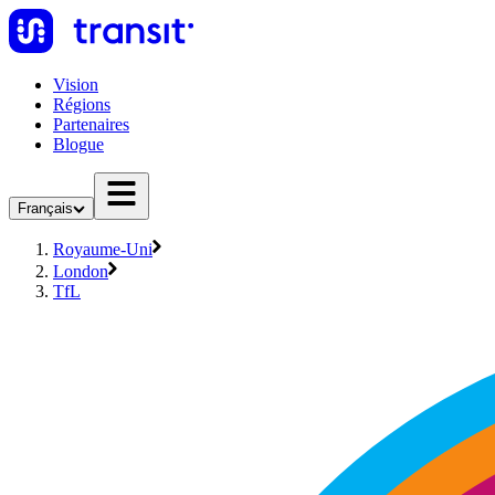
Vision
Régions
Partenaires
Blogue
Français
Royaume-Uni
London
TfL