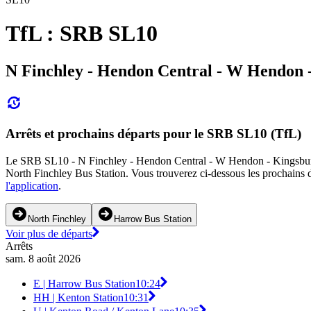
TfL : SRB SL10
N Finchley - Hendon Central - W Hendon 
Arrêts et prochains départs pour le SRB SL10 (TfL)
Le SRB SL10 - N Finchley - Hendon Central - W Hendon - Kingsbury - H
North Finchley Bus Station. Vous trouverez ci-dessous les prochains 
l'application
.
North Finchley
Harrow Bus Station
Voir plus de départs
Arrêts
sam. 8 août 2026
E | Harrow Bus Station
10:24
HH | Kenton Station
10:31