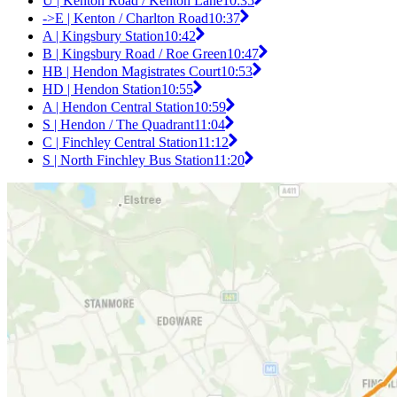
U | Kenton Road / Kenton Lane
10:35
->E | Kenton / Charlton Road
10:37
A | Kingsbury Station
10:42
B | Kingsbury Road / Roe Green
10:47
HB | Hendon Magistrates Court
10:53
HD | Hendon Station
10:55
A | Hendon Central Station
10:59
S | Hendon / The Quadrant
11:04
C | Finchley Central Station
11:12
S | North Finchley Bus Station
11:20