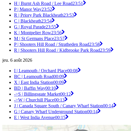
H | Burnt Ash Road / Lee Road
23:51
P | Manor Way
23:52
R | Priory Park Blackheath
23:53
C | Blackheath
23:54
G | Royal Parade
23:55
K | Montpelier Row
23:56
M | St Germans Place
23:57
P | Shooters Hill Road / Stratheden Road
23:58
R | Shooters Hill Road / Kidbrooke Park Road
23:59
jeu. 6 août 2026
I | Leamouth / Orchard Place
00:08
BC | Leamouth Road
00:09
X | East India Station
00:09
BD | Baffin Way
00:10
->S | Billingsgate Market
00:12
->W | Churchill Place
00:13
J | Canada Square South / Canary Wharf Station
00:14
G | Canary Wharf Underground Station
00:14
E | West India Avenue
00:15