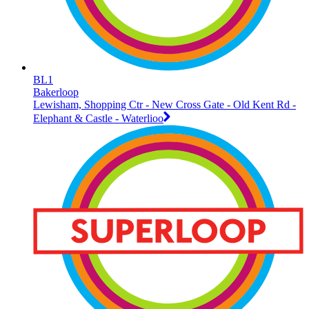
BL1
Bakerloop
Lewisham, Shopping Ctr - New Cross Gate - Old Kent Rd -
Elephant & Castle - Waterlioo