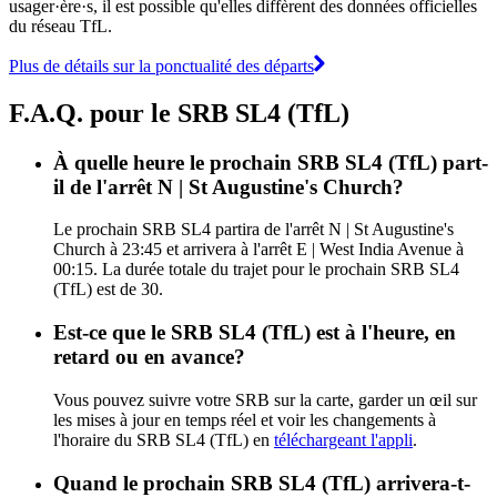
usager·ère·s, il est possible qu'elles diffèrent des données officielles
du réseau TfL.
Plus de détails sur la ponctualité des départs
F.A.Q. pour le SRB SL4 (TfL)
À quelle heure le prochain SRB SL4 (TfL) part-
il de l'arrêt N | St Augustine's Church?
Le prochain SRB SL4 partira de l'arrêt N | St Augustine's
Church à 23:45 et arrivera à l'arrêt E | West India Avenue à
00:15. La durée totale du trajet pour le prochain SRB SL4
(TfL) est de 30.
Est-ce que le SRB SL4 (TfL) est à l'heure, en
retard ou en avance?
Vous pouvez suivre votre SRB sur la carte, garder un œil sur
les mises à jour en temps réel et voir les changements à
l'horaire du SRB SL4 (TfL) en
téléchargeant l'appli
.
Quand le prochain SRB SL4 (TfL) arrivera-t-