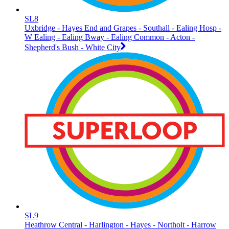
SL8
Uxbridge - Hayes End and Grapes - Southall - Ealing Hosp -
W Ealing - Ealing Bway - Ealing Common - Acton -
Shepherd's Bush - White City
SL9
Heathrow Central - Harlington - Hayes - Northolt - Harrow