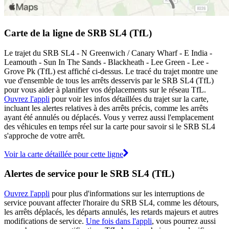
Carte de la ligne de SRB SL4 (TfL)
Le trajet du SRB SL4 - N Greenwich / Canary Wharf - E India -
Leamouth - Sun In The Sands - Blackheath - Lee Green - Lee -
Grove Pk (TfL) est affiché ci-dessus. Le tracé du trajet montre une
vue d'ensemble de tous les arrêts desservis par le SRB SL4 (TfL)
pour vous aider à planifier vos déplacements sur le réseau TfL.
Ouvrez l'appli
pour voir les infos détaillées du trajet sur la carte,
incluant les alertes relatives à des arrêts précis, comme les arrêts
ayant été annulés ou déplacés. Vous y verrez aussi l'emplacement
des véhicules en temps réel sur la carte pour savoir si le SRB SL4
s'approche de votre arrêt.
Voir la carte détaillée pour cette ligne
Alertes de service pour le SRB SL4 (TfL)
Ouvrez l'appli
pour plus d'informations sur les interruptions de
service pouvant affecter l'horaire du SRB SL4, comme les détours,
les arrêts déplacés, les départs annulés, les retards majeurs et autres
modifications de service.
Une fois dans l'appli
, vous pourrez aussi