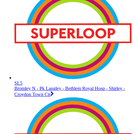
SL5
Bromley N - Pk Langley - Bethlem Royal Hosp - Shirley -
Croydon Town Ctr