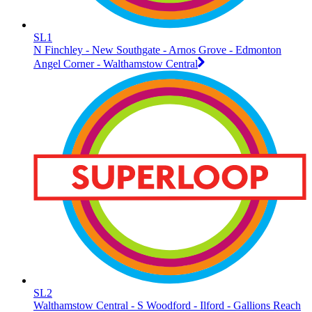
SL1
N Finchley - New Southgate - Arnos Grove - Edmonton
Angel Corner - Walthamstow Central
SL2
Walthamstow Central - S Woodford - Ilford - Gallions Reach