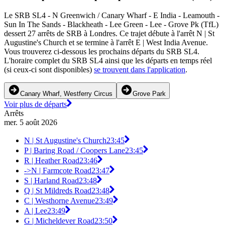
Le SRB SL4 - N Greenwich / Canary Wharf - E India - Leamouth -
Sun In The Sands - Blackheath - Lee Green - Lee - Grove Pk (TfL)
dessert 27 arrêts de SRB à Londres. Ce trajet débute à l'arrêt N | St
Augustine's Church et se termine à l'arrêt E | West India Avenue.
Vous trouverez ci-dessous les prochains départs du SRB SL4.
L'horaire complet du SRB SL4 ainsi que les départs en temps réel
(si ceux-ci sont disponibles)
se trouvent dans l'application
.
Canary Wharf, Westferry Circus
Grove Park
Voir plus de départs
Arrêts
mer. 5 août 2026
N | St Augustine's Church
23:45
P | Baring Road / Coopers Lane
23:45
R | Heather Road
23:46
->N | Farmcote Road
23:47
S | Harland Road
23:48
Q | St Mildreds Road
23:48
C | Westhorne Avenue
23:49
A | Lee
23:49
G | Micheldever Road
23:50