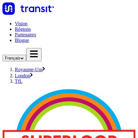
Vision
Régions
Partenaires
Blogue
Français
Royaume-Uni
London
TfL