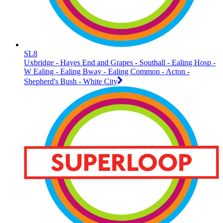
SL8
Uxbridge - Hayes End and Grapes - Southall - Ealing Hosp -
W Ealing - Ealing Bway - Ealing Common - Acton -
Shepherd's Bush - White City