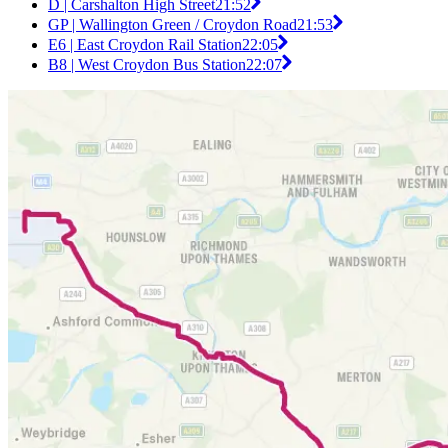
D | Carshalton High Street
21:52
GP | Wallington Green / Croydon Road
21:53
E6 | East Croydon Rail Station
22:05
B8 | West Croydon Bus Station
22:07