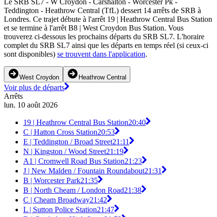
Le SRB SL7 - W Croydon - Carshalton - Worcester Pk -
Teddington - Heathrow Central (TfL) dessert 14 arrêts de SRB à
Londres. Ce trajet débute à l'arrêt 19 | Heathrow Central Bus Station
et se termine à l'arrêt B8 | West Croydon Bus Station. Vous
trouverez ci-dessous les prochains départs du SRB SL7. L'horaire
complet du SRB SL7 ainsi que les départs en temps réel (si ceux-ci
sont disponibles)
se trouvent dans l'application
.
West Croydon
Heathrow Central
Voir plus de départs
Arrêts
lun. 10 août 2026
19 | Heathrow Central Bus Station
20:40
C | Hatton Cross Station
20:53
E | Teddington / Broad Street
21:11
N | Kingston / Wood Street
21:19
A1 | Cromwell Road Bus Station
21:23
J | New Malden / Fountain Roundabout
21:31
B | Worcester Park
21:35
B | North Cheam / London Road
21:38
C | Cheam Broadway
21:42
L | Sutton Police Station
21:47