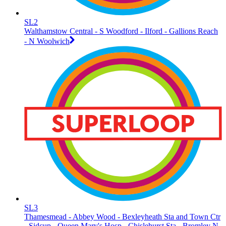
SL2
Walthamstow Central - S Woodford - Ilford - Gallions Reach
- N Woolwich
SL3
Thamesmead - Abbey Wood - Bexleyheath Sta and Town Ctr
- Sidcup - Queen Mary's Hosp - Chislehurst Sta - Bromley N