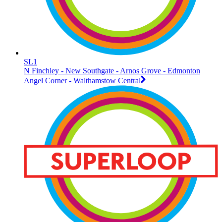
SL1
N Finchley - New Southgate - Arnos Grove - Edmonton
Angel Corner - Walthamstow Central