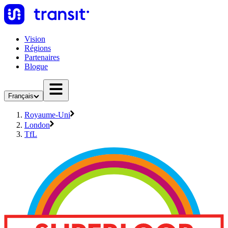
Vision
Régions
Partenaires
Blogue
Français
Royaume-Uni
London
TfL