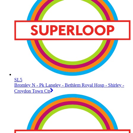
SL5
Bromley N - Pk Langley - Bethlem Royal Hosp - Shirley -
Croydon Town Ctr