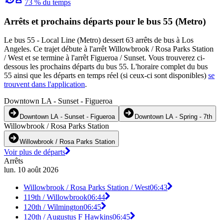
73 % du temps
Arrêts et prochains départs pour le bus 55 (Metro)
Le bus 55 - Local Line (Metro) dessert 63 arrêts de bus à Los
Angeles. Ce trajet débute à l'arrêt Willowbrook / Rosa Parks Station
/ West et se termine à l'arrêt Figueroa / Sunset. Vous trouverez ci-
dessous les prochains départs du bus 55. L'horaire complet du bus
55 ainsi que les départs en temps réel (si ceux-ci sont disponibles)
se
trouvent dans l'application
.
Downtown LA - Sunset - Figueroa
Downtown LA - Sunset - Figueroa
Downtown LA - Spring - 7th
Willowbrook / Rosa Parks Station
Willowbrook / Rosa Parks Station
Voir plus de départs
Arrêts
lun. 10 août 2026
Willowbrook / Rosa Parks Station / West
06:43
119th / Willowbrook
06:44
120th / Wilmington
06:45
120th / Augustus F Hawkins
06:45