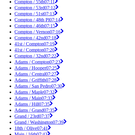
Compton / 55th
07:11
Compton / 53rd
07:12
Compton / 51st
07:13
Compton / 48th Pl
07:14
Compton / 46th
07:15
Compton / Vernon
07:16
Compton / 42nd
07:18
41st / Compton
07:19
41st / Compton
07:20
Compton / 32nd
07:22
Adams / Compton
07:23
Adams / Hooper
07:25
Adams / Central
07:27
Adams / Griffith
07:28
Adams / San Pedro
07:30
Adams / Maple
07:32
Adams / Main
07:33
Adams / Hill
07:35
Adams / Grand
07:35
Grand / 23rd
07:37
Grand / Washington
07:39
18th / Olive
07:41
Main / 16th
07:43