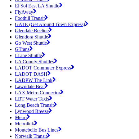
El Sol East LA Shuttle
FlyAway
Foothill Transit
GATE (Get Around Town Express)
Glendale Beeline
Glendora Shuttle
Go West Shuttle
GTrans
I-Line Shuttle
LA County Shuttles
LADOT Commuter Express
LADOT DASH
LADPW The Link
Lawndale Beat
LAX Metro Connector
LBT Water Taxis
Long Beach Transit
Lynwood Breeze
Metro
Metrolink
Montebello Bus Lines
Norwalk Transit