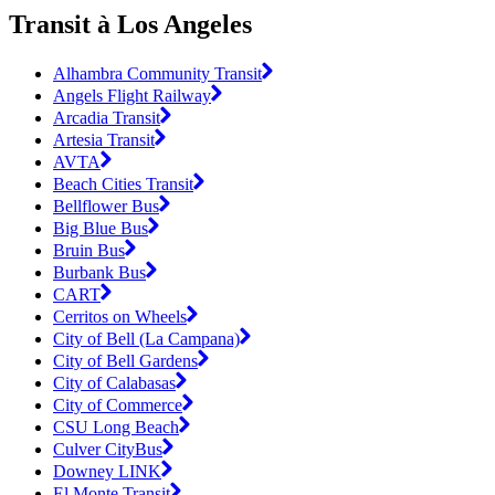
Transit à Los Angeles
Alhambra Community Transit
Angels Flight Railway
Arcadia Transit
Artesia Transit
AVTA
Beach Cities Transit
Bellflower Bus
Big Blue Bus
Bruin Bus
Burbank Bus
CART
Cerritos on Wheels
City of Bell (La Campana)
City of Bell Gardens
City of Calabasas
City of Commerce
CSU Long Beach
Culver CityBus
Downey LINK
El Monte Transit