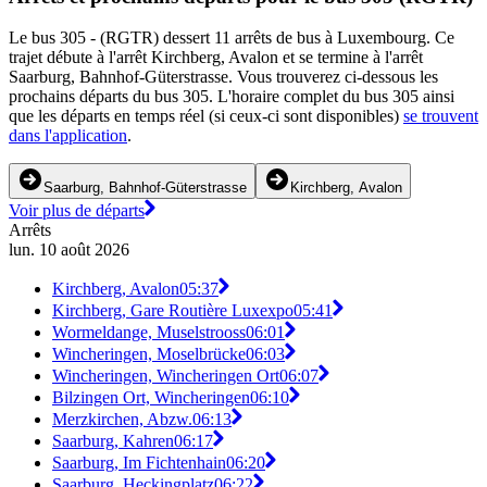
Le bus 305 - (RGTR) dessert 11 arrêts de bus à Luxembourg. Ce
trajet débute à l'arrêt Kirchberg, Avalon et se termine à l'arrêt
Saarburg, Bahnhof-Güterstrasse. Vous trouverez ci-dessous les
prochains départs du bus 305. L'horaire complet du bus 305 ainsi
que les départs en temps réel (si ceux-ci sont disponibles)
se trouvent
dans l'application
.
Saarburg, Bahnhof-Güterstrasse
Kirchberg, Avalon
Voir plus de départs
Arrêts
lun. 10 août 2026
Kirchberg, Avalon
05:37
Kirchberg, Gare Routière Luxexpo
05:41
Wormeldange, Muselstrooss
06:01
Wincheringen, Moselbrücke
06:03
Wincheringen, Wincheringen Ort
06:07
Bilzingen Ort, Wincheringen
06:10
Merzkirchen, Abzw.
06:13
Saarburg, Kahren
06:17
Saarburg, Im Fichtenhain
06:20
Saarburg, Heckingplatz
06:22