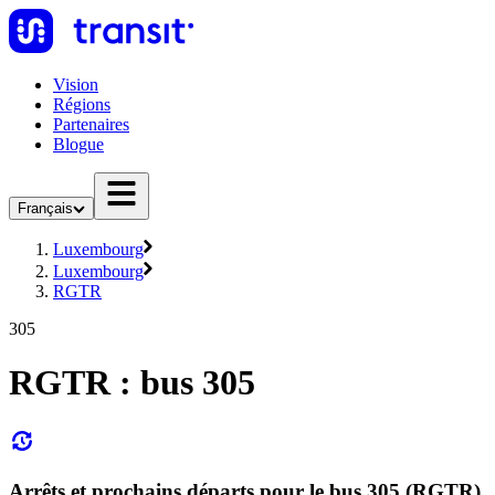
Vision
Régions
Partenaires
Blogue
Français
Luxembourg
Luxembourg
RGTR
305
RGTR : bus 305
Arrêts et prochains départs pour le bus 305 (RGTR)