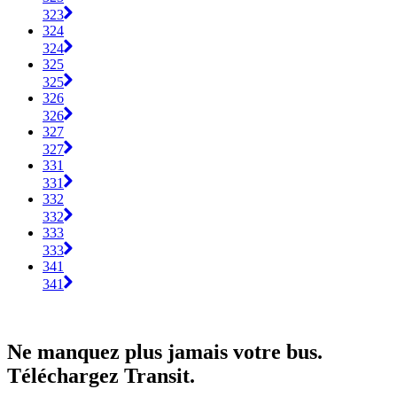
323
324
324
325
325
326
326
327
327
331
331
332
332
333
333
341
341
Ne manquez plus jamais votre bus.
Téléchargez Transit.