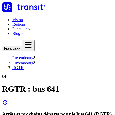
Vision
Régions
Partenaires
Blogue
Français
Luxembourg
Luxembourg
RGTR
641
RGTR : bus 641
Arrêts et prochains départs pour le bus 641 (RGTR)