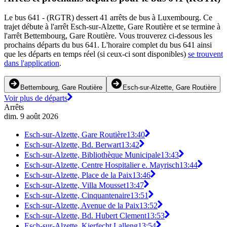
Le bus 641 - (RGTR) dessert 41 arrêts de bus à Luxembourg. Ce
trajet débute à l'arrêt Esch-sur-Alzette, Gare Routière et se termine à
l'arrêt Bettembourg, Gare Routière. Vous trouverez ci-dessous les
prochains départs du bus 641. L'horaire complet du bus 641 ainsi
que les départs en temps réel (si ceux-ci sont disponibles)
se trouvent
dans l'application
.
Bettembourg, Gare Routière
Esch-sur-Alzette, Gare Routière
Voir plus de départs
Arrêts
dim. 9 août 2026
Esch-sur-Alzette, Gare Routière
13:40
Esch-sur-Alzette, Bd. Berwart
13:42
Esch-sur-Alzette, Bibliothèque Municipale
13:43
Esch-sur-Alzette, Centre Hospitalier e. Mayrisch
13:44
Esch-sur-Alzette, Place de la Paix
13:46
Esch-sur-Alzette, Villa Mousset
13:47
Esch-sur-Alzette, Cinquantenaire
13:51
Esch-sur-Alzette, Avenue de la Paix
13:52
Esch-sur-Alzette, Bd. Hubert Clement
13:53
Esch-sur-Alzette, Kierfecht Lalleng
13:54