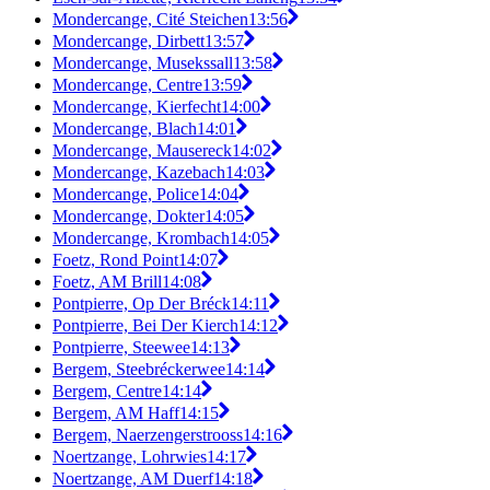
Mondercange, Cité Steichen
13:56
Mondercange, Dirbett
13:57
Mondercange, Musekssall
13:58
Mondercange, Centre
13:59
Mondercange, Kierfecht
14:00
Mondercange, Blach
14:01
Mondercange, Mausereck
14:02
Mondercange, Kazebach
14:03
Mondercange, Police
14:04
Mondercange, Dokter
14:05
Mondercange, Krombach
14:05
Foetz, Rond Point
14:07
Foetz, AM Brill
14:08
Pontpierre, Op Der Bréck
14:11
Pontpierre, Bei Der Kierch
14:12
Pontpierre, Steewee
14:13
Bergem, Steebréckerwee
14:14
Bergem, Centre
14:14
Bergem, AM Haff
14:15
Bergem, Naerzengerstrooss
14:16
Noertzange, Lohrwies
14:17
Noertzange, AM Duerf
14:18