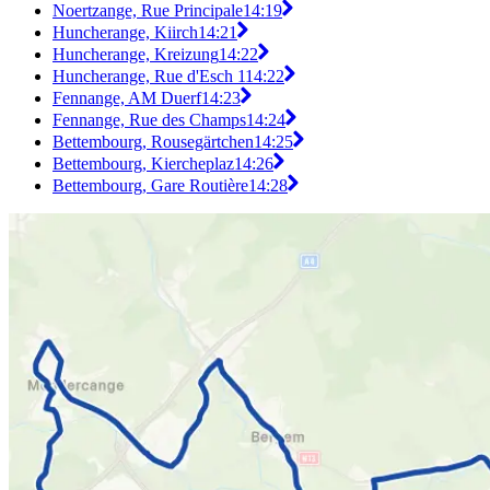
Noertzange, Rue Principale
14:19
Huncherange, Kiirch
14:21
Huncherange, Kreizung
14:22
Huncherange, Rue d'Esch 1
14:22
Fennange, AM Duerf
14:23
Fennange, Rue des Champs
14:24
Bettembourg, Rousegärtchen
14:25
Bettembourg, Kiercheplaz
14:26
Bettembourg, Gare Routière
14:28