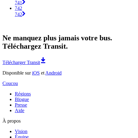
741
742
742
Ne manquez plus jamais votre bus.
Téléchargez Transit.
Télécharger Transit
Disponible sur
iOS
et
Android
Coucou
Régions
Blogue
Presse
Aide
À propos
Vision
Équipe