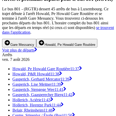
Le bus 801 - (RGTR) dessert 45 arrêts de bus à Luxembourg. Ce
trajet débute à l'arrêt Howald, Pe Howald Gare Routière et se
termine à l'arrêt Gare Messancy. Vous trouverez ci-dessous les
prochains départs du bus 801. L'horaire complet du bus 801 ainsi
que les départs en temps réel (si ceux-ci sont disponibles)
se trouvent
dans l'application
.
Gare Messancy
Howald, Pe Howald Gare Routière
Voir plus de départs
Arrêts
ven. 7 août 2026
Howald, Pe Howald Gare Routière
11:37
Howald, P&R Howald
11:38
Gasperich, Gerhard Mercator
11:39
Gasperich, Lise Meitner
11:39
Gasperich, Stengege Wee
11:41
Gasperich, Gaasperecher Bierg
11:42
Hollerich, Aciérie
11:43
Hollerich, Heentze Park
11:44
Belair, Rheinsheim
11:48
Centre, Stäreplaz / Étoile (Bus)
11:50