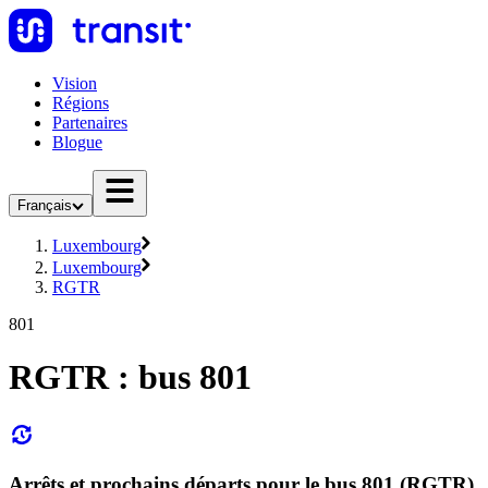
Vision
Régions
Partenaires
Blogue
Français
Luxembourg
Luxembourg
RGTR
801
RGTR : bus 801
Arrêts et prochains départs pour le bus 801 (RGTR)