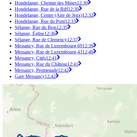
Hondelange, Chemin des Mines
12:30
Hondelange, Rue de la Biff
12:30
Hondelange, Centre (Aire de Jeux)
12:32
Hondelange, Rue du Pont
12:33
Sélange, Rue du Bois
12:35
Sélange, Église
12:36
Sélange, Rue de Clemency
12:37
Messancy, Rue de Luxembourg 69
12:39
Messancy, Rue de Luxembourg 43
12:40
Messancy, Cités
12:41
Messancy, Rue du Château
12:41
Messancy, Promenade
12:42
Gare Messancy
12:42