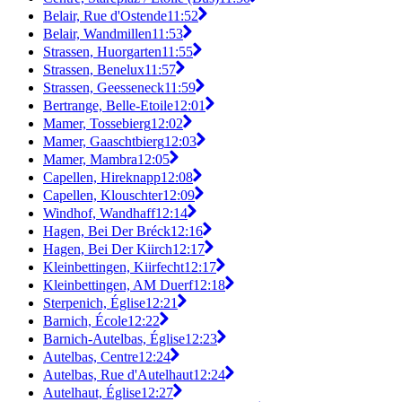
Belair, Rue d'Ostende
11:52
Belair, Wandmillen
11:53
Strassen, Huorgarten
11:55
Strassen, Benelux
11:57
Strassen, Geesseneck
11:59
Bertrange, Belle-Etoile
12:01
Mamer, Tossebierg
12:02
Mamer, Gaaschtbierg
12:03
Mamer, Mambra
12:05
Capellen, Hireknapp
12:08
Capellen, Klouschter
12:09
Windhof, Wandhaff
12:14
Hagen, Bei Der Bréck
12:16
Hagen, Bei Der Kiirch
12:17
Kleinbettingen, Kiirfecht
12:17
Kleinbettingen, AM Duerf
12:18
Sterpenich, Église
12:21
Barnich, École
12:22
Barnich-Autelbas, Église
12:23
Autelbas, Centre
12:24
Autelbas, Rue d'Autelhaut
12:24
Autelhaut, Église
12:27