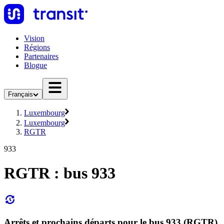
Vision
Régions
Partenaires
Blogue
Français
Luxembourg
Luxembourg
RGTR
933
RGTR : bus 933
Arrêts et prochains départs pour le bus 933 (RGTR)