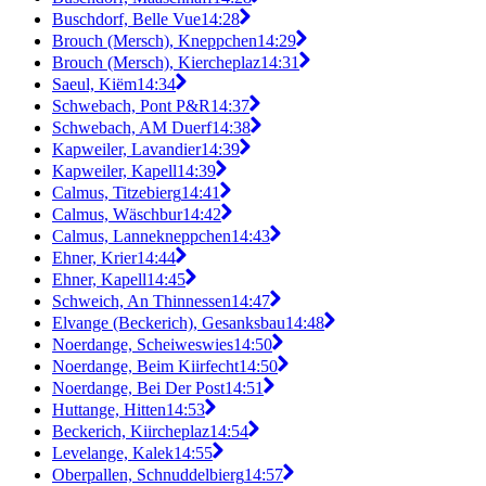
Buschdorf, Belle Vue
14:28
Brouch (Mersch), Kneppchen
14:29
Brouch (Mersch), Kiercheplaz
14:31
Saeul, Kiëm
14:34
Schwebach, Pont P&R
14:37
Schwebach, AM Duerf
14:38
Kapweiler, Lavandier
14:39
Kapweiler, Kapell
14:39
Calmus, Titzebierg
14:41
Calmus, Wäschbur
14:42
Calmus, Lannekneppchen
14:43
Ehner, Krier
14:44
Ehner, Kapell
14:45
Schweich, An Thinnessen
14:47
Elvange (Beckerich), Gesanksbau
14:48
Noerdange, Scheiweswies
14:50
Noerdange, Beim Kiirfecht
14:50
Noerdange, Bei Der Post
14:51
Huttange, Hitten
14:53
Beckerich, Kiircheplaz
14:54
Levelange, Kalek
14:55
Oberpallen, Schnuddelbierg
14:57