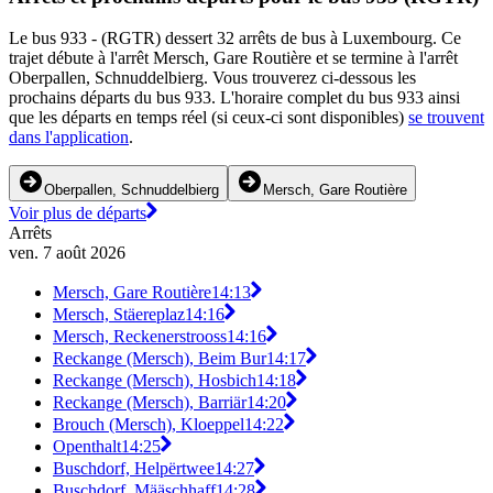
Le bus 933 - (RGTR) dessert 32 arrêts de bus à Luxembourg. Ce
trajet débute à l'arrêt Mersch, Gare Routière et se termine à l'arrêt
Oberpallen, Schnuddelbierg. Vous trouverez ci-dessous les
prochains départs du bus 933. L'horaire complet du bus 933 ainsi
que les départs en temps réel (si ceux-ci sont disponibles)
se trouvent
dans l'application
.
Oberpallen, Schnuddelbierg
Mersch, Gare Routière
Voir plus de départs
Arrêts
ven. 7 août 2026
Mersch, Gare Routière
14:13
Mersch, Stäereplaz
14:16
Mersch, Reckenerstrooss
14:16
Reckange (Mersch), Beim Bur
14:17
Reckange (Mersch), Hosbich
14:18
Reckange (Mersch), Barriär
14:20
Brouch (Mersch), Kloeppel
14:22
Openthalt
14:25
Buschdorf, Helpërtwee
14:27
Buschdorf, Määschhaff
14:28