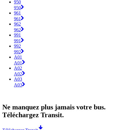
950
950
961
961
962
962
991
991
992
992
A01
A01
A02
A02
A03
A03
Ne manquez plus jamais votre bus.
Téléchargez Transit.