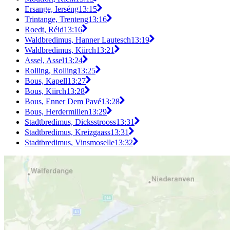
Ersange, Ierséng
13:15
Trintange, Trenteng
13:16
Roedt, Réid
13:16
Waldbredimus, Hanner Lautesch
13:19
Waldbredimus, Kiirch
13:21
Assel, Assel
13:24
Rolling, Rolling
13:25
Bous, Kapell
13:27
Bous, Kiirch
13:28
Bous, Enner Dem Pavé
13:28
Bous, Herdermillen
13:29
Stadtbredimus, Dicksstrooss
13:31
Stadtbredimus, Kreizgaass
13:31
Stadtbredimus, Vinsmoselle
13:32