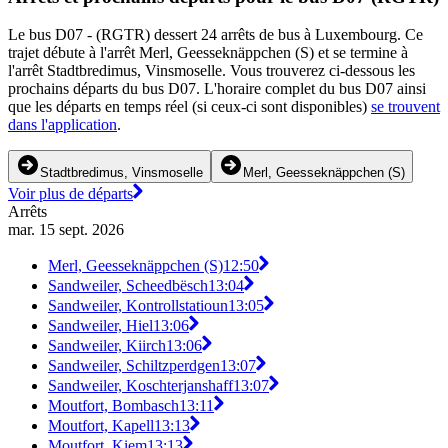
Le bus D07 - (RGTR) dessert 24 arrêts de bus à Luxembourg. Ce
trajet débute à l'arrêt Merl, Geesseknäppchen (S) et se termine à
l'arrêt Stadtbredimus, Vinsmoselle. Vous trouverez ci-dessous les
prochains départs du bus D07. L'horaire complet du bus D07 ainsi
que les départs en temps réel (si ceux-ci sont disponibles)
se trouvent
dans l'application
.
Stadtbredimus, Vinsmoselle
Merl, Geesseknäppchen (S)
Voir plus de départs
Arrêts
mar. 15 sept. 2026
Merl, Geesseknäppchen (S)
12:50
Sandweiler, Scheedbësch
13:04
Sandweiler, Kontrollstatioun
13:05
Sandweiler, Hiel
13:06
Sandweiler, Kiirch
13:06
Sandweiler, Schiltzperdgen
13:07
Sandweiler, Koschterjanshaff
13:07
Moutfort, Bombasch
13:11
Moutfort, Kapell
13:13
Moutfort, Kiem
13:13