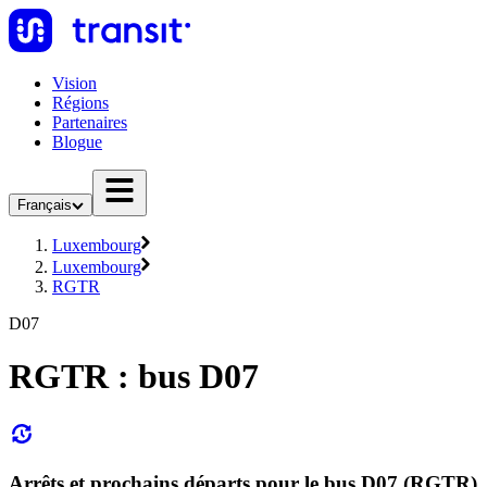
Vision
Régions
Partenaires
Blogue
Français
Luxembourg
Luxembourg
RGTR
D07
RGTR : bus D07
Arrêts et prochains départs pour le bus D07 (RGTR)