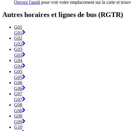
Ouvrez l'appli
pour voir votre emplacement sur la carte et trouve
Autres horaires et lignes de bus (RGTR)
G01
G01
G02
G02
G03
G03
G04
G04
G05
G05
G06
G06
G07
G07
G08
G08
G09
G09
G10