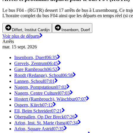
Le bus F04 - (RGTR) dessert 17 arrêts de bus à Luxembourg. Ce trajet d
L'horaire complet du bus F04 ainsi que les départs en temps réel (si c
Differt, Institut Cardijn
Insenborn, Duerf
Voir plus de départs
Arrêts
mar. 15 sept. 2026
Insenborn, Duerf
06:35
Grevels, Zentrum
06:45
Gare Rambrouch
06:52
Roodt (Redange), Schoul
06:58
Lannen, Schoul
07:01
Nagem, Pompstatioun
07:02
Nagem, Centre Culturel
07:03
Hostert (Rambrouch), Wäschbur
07:07
Ospern, Kiirch
07:12
Ell, Beim Schreider
07:21
Oberpallen, Op Der Breck
07:26
Arlon, Inst. St. Marie (Isma)
07:34
Arlon, Square Astrid
07:35