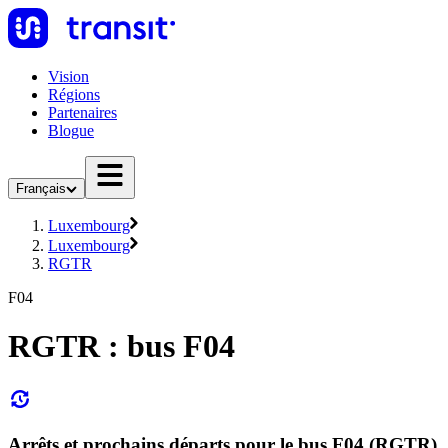
Vision
Régions
Partenaires
Blogue
Français
Luxembourg
Luxembourg
RGTR
F04
RGTR : bus F04
Arrêts et prochains départs pour le bus F04 (RGTR)