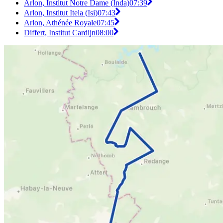
Arlon, Institut Notre Dame (Inda)
07:39
Arlon, Institut Itela (Isi)
07:43
Arlon, Athénée Royale
07:45
Differt, Institut Cardijn
08:00