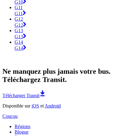
G10
G11
G11
G12
G12
G13
G13
G14
G14
Ne manquez plus jamais votre bus.
Téléchargez Transit.
Télécharger Transit
Disponible sur
iOS
et
Android
Coucou
Régions
Blogue