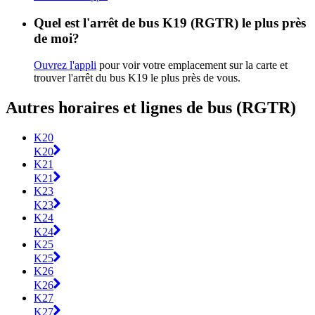
Quel est l'arrêt de bus K19 (RGTR) le plus près
de moi?
Ouvrez l'appli
pour voir votre emplacement sur la carte et
trouver l'arrêt du bus K19 le plus près de vous.
Autres horaires et lignes de bus (RGTR)
K20
K20
K21
K21
K23
K23
K24
K24
K25
K25
K26
K26
K27
K27