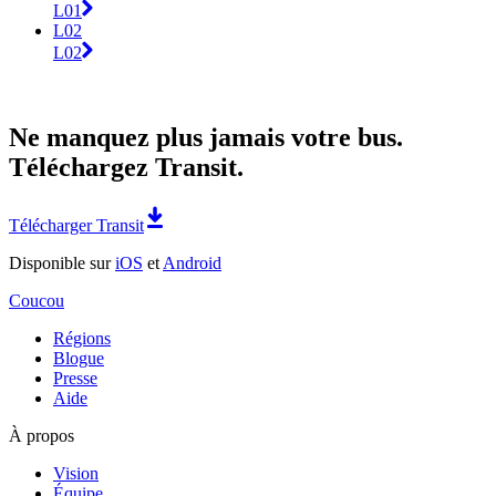
L01
L02
L02
Ne manquez plus jamais votre bus.
Téléchargez Transit.
Télécharger Transit
Disponible sur
iOS
et
Android
Coucou
Régions
Blogue
Presse
Aide
À propos
Vision
Équipe