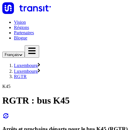
Vision
Régions
Partenaires
Blogue
Français
Luxembourg
Luxembourg
RGTR
K45
RGTR : bus K45
Arrêts et prochains départs pour le bus K45 (RGTR)