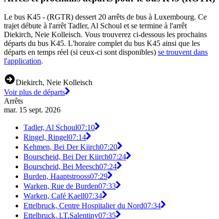
Le bus K45 - (RGTR) dessert 20 arrêts de bus à Luxembourg. Ce
trajet débute à l'arrêt Tadler, Al Schoul et se termine à l'arrêt
Diekirch, Neie Kolleisch. Vous trouverez ci-dessous les prochains
départs du bus K45. L'horaire complet du bus K45 ainsi que les
départs en temps réel (si ceux-ci sont disponibles)
se trouvent dans
l'application
.
Diekirch, Neie Kolleisch
Voir plus de départs
Arrêts
mar. 15 sept. 2026
Tadler, Al Schoul
07:10
Ringel, Ringel
07:14
Kehmen, Bei Der Kiirch
07:20
Bourscheid, Bei Der Kiirch
07:24
Bourscheid, Bei Meesch
07:24
Burden, Haaptstrooss
07:29
Warken, Rue de Burden
07:33
Warken, Café Kaell
07:34
Ettelbruck, Centre Hospitalier du Nord
07:34
Ettelbruck, l.T.Salentiny
07:35