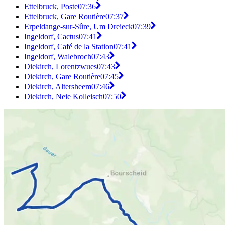
Ettelbruck, Poste
07:36
Ettelbruck, Gare Routière
07:37
Erpeldange-sur-Sûre, Um Dreieck
07:39
Ingeldorf, Cactus
07:41
Ingeldorf, Café de la Station
07:41
Ingeldorf, Walebroch
07:43
Diekirch, Lorentzwues
07:43
Diekirch, Gare Routière
07:45
Diekirch, Altersheem
07:46
Diekirch, Neie Kolleisch
07:50