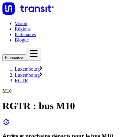
Vision
Régions
Partenaires
Blogue
Français
Luxembourg
Luxembourg
RGTR
M10
RGTR : bus M10
Arrêts et prochains départs pour le bus M10