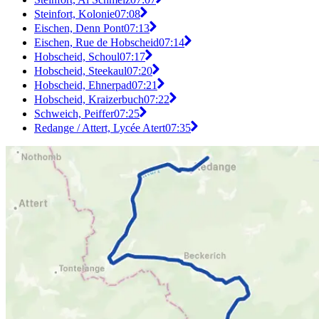
Steinfort, Kolonie
07:08
Eischen, Denn Pont
07:13
Eischen, Rue de Hobscheid
07:14
Hobscheid, Schoul
07:17
Hobscheid, Steekaul
07:20
Hobscheid, Ehnerpad
07:21
Hobscheid, Kraizerbuch
07:22
Schweich, Peiffer
07:25
Redange / Attert, Lycée Atert
07:35