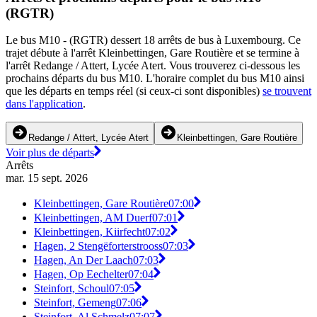
(RGTR)
Le bus M10 - (RGTR) dessert 18 arrêts de bus à Luxembourg. Ce
trajet débute à l'arrêt Kleinbettingen, Gare Routière et se termine à
l'arrêt Redange / Attert, Lycée Atert. Vous trouverez ci-dessous les
prochains départs du bus M10. L'horaire complet du bus M10 ainsi
que les départs en temps réel (si ceux-ci sont disponibles)
se trouvent
dans l'application
.
Redange / Attert, Lycée Atert
Kleinbettingen, Gare Routière
Voir plus de départs
Arrêts
mar. 15 sept. 2026
Kleinbettingen, Gare Routière
07:00
Kleinbettingen, AM Duerf
07:01
Kleinbettingen, Kiirfecht
07:02
Hagen, 2 Stengëforterstrooss
07:03
Hagen, An Der Laach
07:03
Hagen, Op Eechelter
07:04
Steinfort, Schoul
07:05
Steinfort, Gemeng
07:06
Steinfort, Al Schmelz
07:07