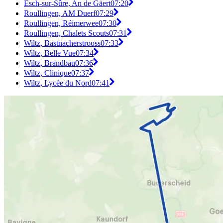
Esch-sur-Sûre, An de Gäert
07:20
Roullingen, AM Duerf
07:29
Roullingen, Réimerwee
07:30
Roullingen, Chalets Scouts
07:31
Wiltz, Bastnacherstrooss
07:33
Wiltz, Belle Vue
07:34
Wiltz, Brandbau
07:36
Wiltz, Clinique
07:37
Wiltz, Lycée du Nord
07:41