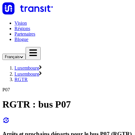
Vision
Régions
Partenaires
Blogue
Français
Luxembourg
Luxembourg
RGTR
P07
RGTR : bus P07
Arrêts et prochains départs pour le bus P07 (RGTR)