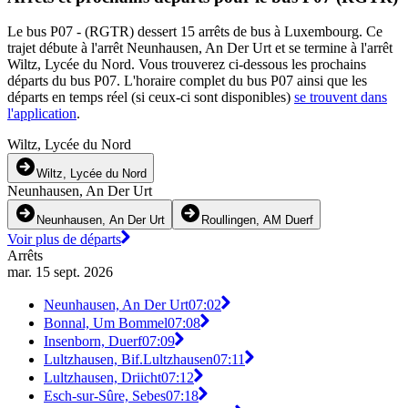
Le bus P07 - (RGTR) dessert 15 arrêts de bus à Luxembourg. Ce
trajet débute à l'arrêt Neunhausen, An Der Urt et se termine à l'arrêt
Wiltz, Lycée du Nord. Vous trouverez ci-dessous les prochains
départs du bus P07. L'horaire complet du bus P07 ainsi que les
départs en temps réel (si ceux-ci sont disponibles)
se trouvent dans
l'application
.
Wiltz, Lycée du Nord
Wiltz, Lycée du Nord
Neunhausen, An Der Urt
Neunhausen, An Der Urt
Roullingen, AM Duerf
Voir plus de départs
Arrêts
mar. 15 sept. 2026
Neunhausen, An Der Urt
07:02
Bonnal, Um Bommel
07:08
Insenborn, Duerf
07:09
Lultzhausen, Bif.Lultzhausen
07:11
Lultzhausen, Driicht
07:12
Esch-sur-Sûre, Sebes
07:18