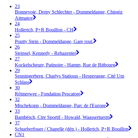
23
Bonnevoie, Demy Schlechter - Dommeldange, Chingiz
Aitmatov
24
Hollerich, P+R Bouillon - CH
25
Poutty Stein - Dommeldange, Gare rout.
26
Steinsel, Kennedy - Rehazenter
27
Kockelscheuer, Patinoire - Hamm, Rue de Bitbourg
29
Senningerberg, Charlys Statioun - Hesperange, Cité Um
Schlass
30
Réimerwee - Fondation Pescatore
32
Mischekopp - Dommeldange, Parc de l'Europe
33
Bambësch, Ctre Sportif - Howald, Waassertuerm
37
Schueberfouer / Chapelle (dép.) - Hollerich, P+R Bouillon
CN1