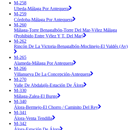
M-258
Ubeda-Málaga Por Antequera
M-259
Córdoba-Málaga Por Antequera
M-260
Málaga-Torre Benagalbón-Torre Del Mar-Vélez Málaga
(Prohibido Entre Vélez Y T. Del Mar)
M-262
Rincón De La Victoria-Benagalbón-Moclinejo-El Valdés (Av)
M-265
Alameda-Málaga Por Antequera
M-266
Villanueva De La Concepción-Antequera
M-270
Valle De Abdalajís-Estación De Álora
M-330
Málaga-Zalea-El Burgo
M-340
Álora-Bermejo-El Chorro / Caminito Del Rey
M-341
Álora-Venta Tendilla
M-342
Álora-Estación De Álora