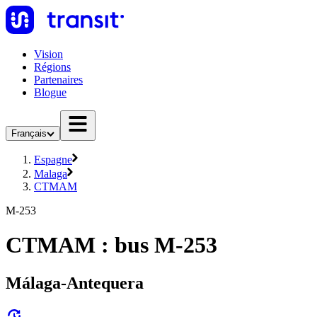
Vision
Régions
Partenaires
Blogue
Français
Espagne
Malaga
CTMAM
M-253
CTMAM : bus M-253
Málaga-Antequera