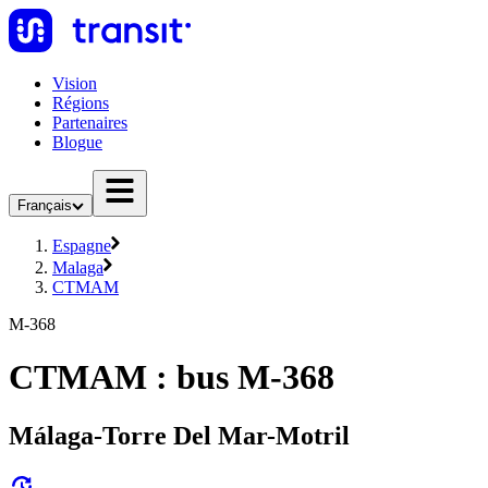
Vision
Régions
Partenaires
Blogue
Français
Espagne
Malaga
CTMAM
M-368
CTMAM : bus M-368
Málaga-Torre Del Mar-Motril