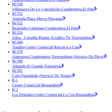
M-550
Villanueva De La Concepción-Casabermeja-El Palo
M-551
Almogía-Plaza Mayor-Playamar
M-552
Riogordo-Colmenar-Casabermeja-El Palo
M-554
Zalea - Cerralba-Parque Acuático De Torremolinos
M-560
Totalán-Centro Comercial Rincón-La Cala
M-570
Antequera-Casabermeja-Torremolinos (Servicio De Playa)
M-590
Alhaurín El Grande-Fuengirola
M-591
Coín-Fuengirola (Servicio De Verano)
R-1
Centro Comercial-Benagalbón
R-2
Los Delgado-Centro Comercial-Lo Cea-Benagalbón