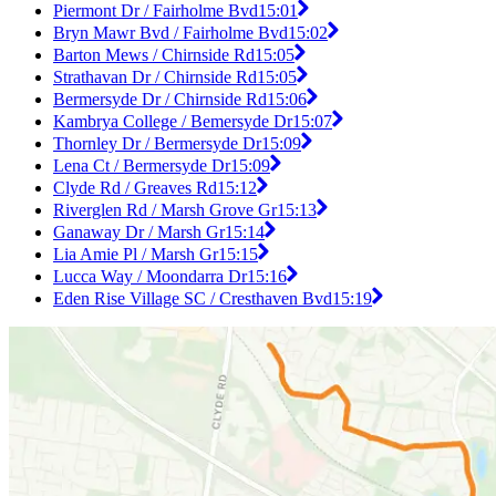
Piermont Dr / Fairholme Bvd
15:01
Bryn Mawr Bvd / Fairholme Bvd
15:02
Barton Mews / Chirnside Rd
15:05
Strathavan Dr / Chirnside Rd
15:05
Bermersyde Dr / Chirnside Rd
15:06
Kambrya College / Bemersyde Dr
15:07
Thornley Dr / Bermersyde Dr
15:09
Lena Ct / Bermersyde Dr
15:09
Clyde Rd / Greaves Rd
15:12
Riverglen Rd / Marsh Grove Gr
15:13
Ganaway Dr / Marsh Gr
15:14
Lia Amie Pl / Marsh Gr
15:15
Lucca Way / Moondarra Dr
15:16
Eden Rise Village SC / Cresthaven Bvd
15:19