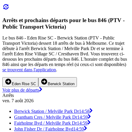
Arrêts et prochains départs pour le bus 846 (PTV -
Public Transport Victoria)
Le bus 846 - Eden Rise SC - Berwick Station (PTV - Public
Transport Victoria) dessert 18 arrêts de bus à Melbourne. Ce trajet
débute à l'arrêt Berwick Station / Melville Park Dr et se termine à
l'arrêt Eden Rise Village SC / Cresthaven Bvd. Vous trouverez ci-
dessous les prochains départs du bus 846. L'horaire complet du bus
846 ainsi que les départs en temps réel (si ceux-ci sont disponibles)
se trouvent dans l'application
.
Eden Rise SC
Berwick Station
Voir plus de départs
Arrêts
ven. 7 août 2026
Berwick Station / Melville Park Dr
14:58
Grantham Cres / Melville Park Dr
14:59
Fairholme Bvd / Melville Park Dr
14:59
John Fisher Dr / Fairholme Bvd
14:59