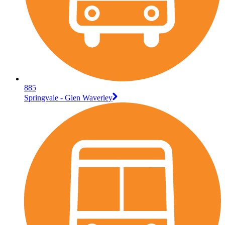
885
Springvale - Glen Waverley