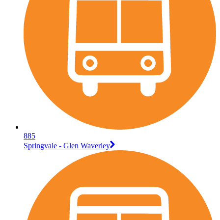
885
Springvale - Glen Waverley