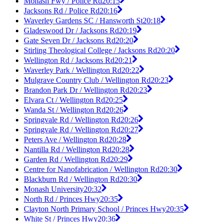
Monash Fwy / Police Rd
20:15
Jacksons Rd / Police Rd
20:16
Waverley Gardens SC / Hansworth St
20:18
Gladeswood Dr / Jacksons Rd
20:19
Gate Seven Dr / Jacksons Rd
20:20
Stirling Theological College / Jacksons Rd
20:20
Wellington Rd / Jacksons Rd
20:21
Waverley Park / Wellington Rd
20:22
Mulgrave Country Club / Wellington Rd
20:23
Brandon Park Dr / Wellington Rd
20:23
Elvara Ct / Wellington Rd
20:25
Wanda St / Wellington Rd
20:26
Springvale Rd / Wellington Rd
20:26
Springvale Rd / Wellington Rd
20:27
Peters Ave / Wellington Rd
20:28
Nantilla Rd / Wellington Rd
20:28
Garden Rd / Wellington Rd
20:29
Centre for Nanofabrication / Wellington Rd
20:30
Blackburn Rd / Wellington Rd
20:30
Monash University
20:32
North Rd / Princes Hwy
20:35
Clayton North Primary School / Princes Hwy
20:35
White St / Princes Hwy
20:36