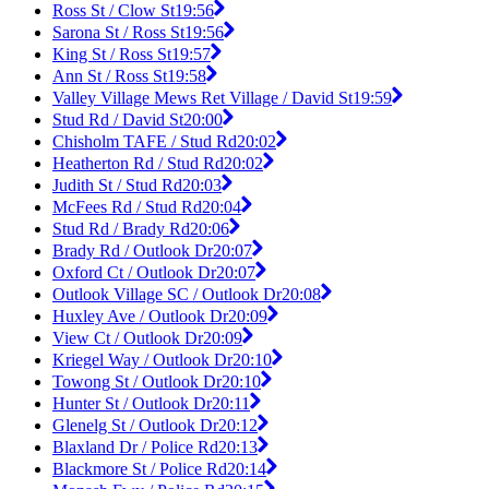
Ross St / Clow St
19:56
Sarona St / Ross St
19:56
King St / Ross St
19:57
Ann St / Ross St
19:58
Valley Village Mews Ret Village / David St
19:59
Stud Rd / David St
20:00
Chisholm TAFE / Stud Rd
20:02
Heatherton Rd / Stud Rd
20:02
Judith St / Stud Rd
20:03
McFees Rd / Stud Rd
20:04
Stud Rd / Brady Rd
20:06
Brady Rd / Outlook Dr
20:07
Oxford Ct / Outlook Dr
20:07
Outlook Village SC / Outlook Dr
20:08
Huxley Ave / Outlook Dr
20:09
View Ct / Outlook Dr
20:09
Kriegel Way / Outlook Dr
20:10
Towong St / Outlook Dr
20:10
Hunter St / Outlook Dr
20:11
Glenelg St / Outlook Dr
20:12
Blaxland Dr / Police Rd
20:13
Blackmore St / Police Rd
20:14