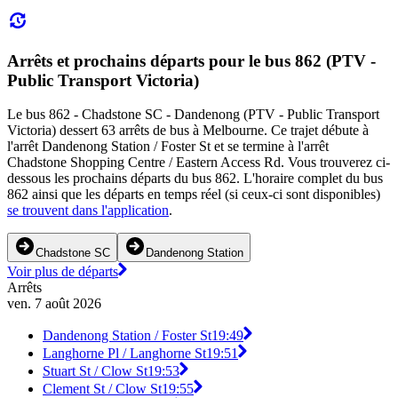
Arrêts et prochains départs pour le bus 862 (PTV -
Public Transport Victoria)
Le bus 862 - Chadstone SC - Dandenong (PTV - Public Transport
Victoria) dessert 63 arrêts de bus à Melbourne. Ce trajet débute à
l'arrêt Dandenong Station / Foster St et se termine à l'arrêt
Chadstone Shopping Centre / Eastern Access Rd. Vous trouverez ci-
dessous les prochains départs du bus 862. L'horaire complet du bus
862 ainsi que les départs en temps réel (si ceux-ci sont disponibles)
se trouvent dans l'application
.
Chadstone SC
Dandenong Station
Voir plus de départs
Arrêts
ven. 7 août 2026
Dandenong Station / Foster St
19:49
Langhorne Pl / Langhorne St
19:51
Stuart St / Clow St
19:53
Clement St / Clow St
19:55