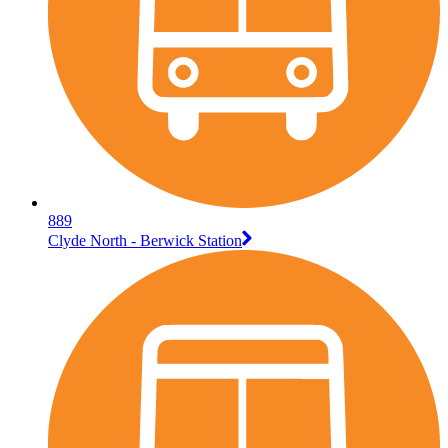
889
Clyde North - Berwick Station