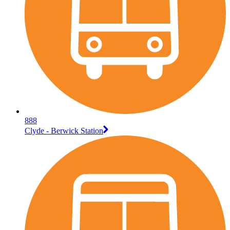
888
Clyde - Berwick Station