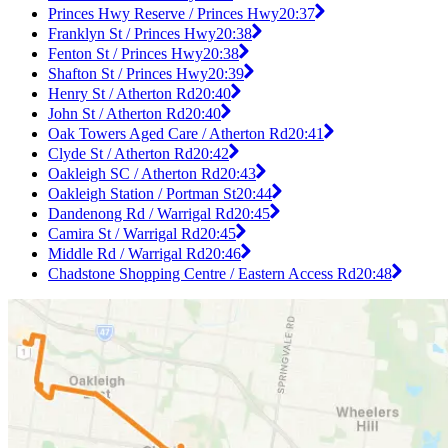
Princes Hwy Reserve / Princes Hwy
20:37
Franklyn St / Princes Hwy
20:38
Fenton St / Princes Hwy
20:38
Shafton St / Princes Hwy
20:39
Henry St / Atherton Rd
20:40
John St / Atherton Rd
20:40
Oak Towers Aged Care / Atherton Rd
20:41
Clyde St / Atherton Rd
20:42
Oakleigh SC / Atherton Rd
20:43
Oakleigh Station / Portman St
20:44
Dandenong Rd / Warrigal Rd
20:45
Camira St / Warrigal Rd
20:45
Middle Rd / Warrigal Rd
20:46
Chadstone Shopping Centre / Eastern Access Rd
20:48