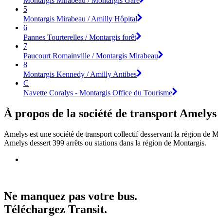
Montargis Mirabeau / Montargis Gare
5
Montargis Mirabeau / Amilly Hôpital
6
Pannes Tourterelles / Montargis forêt
7
Paucourt Romainville / Montargis Mirabeau
8
Montargis Kennedy / Amilly Antibes
C
Navette Coralys - Montargis Office du Tourisme
À propos de la société de transport Amelys
Amelys est une société de transport collectif desservant la région de 
Amelys dessert 399 arrêts ou stations dans la région de Montargis.
Ne manquez pas votre bus.
Téléchargez Transit.