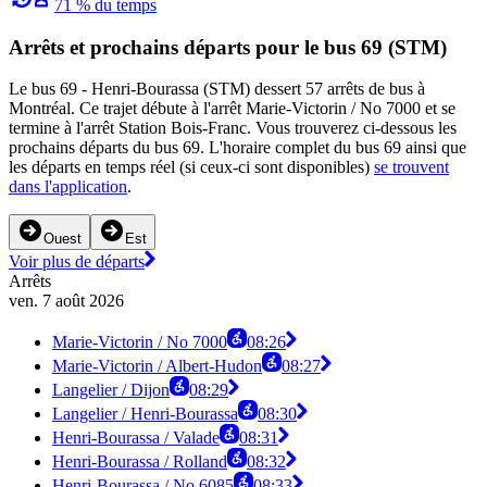
71 % du temps
Arrêts et prochains départs pour le bus 69 (STM)
Le bus 69 - Henri-Bourassa (STM) dessert 57 arrêts de bus à
Montréal. Ce trajet débute à l'arrêt Marie-Victorin / No 7000 et se
termine à l'arrêt Station Bois-Franc. Vous trouverez ci-dessous les
prochains départs du bus 69. L'horaire complet du bus 69 ainsi que
les départs en temps réel (si ceux-ci sont disponibles)
se trouvent
dans l'application
.
Ouest
Est
Voir plus de départs
Arrêts
ven. 7 août 2026
Marie-Victorin / No 7000
08:26
Marie-Victorin / Albert-Hudon
08:27
Langelier / Dijon
08:29
Langelier / Henri-Bourassa
08:30
Henri-Bourassa / Valade
08:31
Henri-Bourassa / Rolland
08:32
Henri-Bourassa / No 6085
08:33