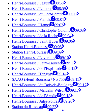
Henri-Bourassa / Séguin
08:58
Henri-Bourassa / Lambert
08:59
Henri-Bourassa / du Fort-Lorette
09:00
Henri-Bourassa / Francis
09:01
Henri-Bourassa / Hamel
09:02
Henri-Bourassa / Christophe-Colomb
09:03
Henri-Bourassa / de la Roche
09:04
Henri-Bourassa / Saint-Hubert
09:06
Station Henri-Bourassa
09:08
Station Henri-Bourassa
09:09
Henri-Bourassa / Laverdure
09:10
Henri-Bourassa / Saint-Laurent
09:11
Henri-Bourassa / de l'Esplanade
09:12
Henri-Bourassa / Tanguay
09:14
SAAQ (Henri-Bourassa / No 750)
09:15
Henri-Bourassa / du Bois-de-Boulogne
09:17
Henri-Bourassa / Marcelin-Wilson
09:17
Henri-Bourassa / de l'Acadie
09:18
Henri-Bourassa / Jules-Poitras
09:20
Station du Ruisseau
09:22