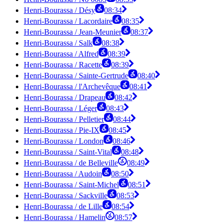
Henri-Bourassa / Désy
08:34
Henri-Bourassa / Lacordaire
08:35
Henri-Bourassa / Jean-Meunier
08:37
Henri-Bourassa / Salk
08:38
Henri-Bourassa / Alfred
08:39
Henri-Bourassa / Racette
08:39
Henri-Bourassa / Sainte-Gertrude
08:40
Henri-Bourassa / l'Archevêque
08:41
Henri-Bourassa / Drapeau
08:42
Henri-Bourassa / Léger
08:43
Henri-Bourassa / Pelletier
08:44
Henri-Bourassa / Pie-IX
08:45
Henri-Bourassa / London
08:46
Henri-Bourassa / Saint-Vital
08:48
Henri-Bourassa / de Belleville
08:49
Henri-Bourassa / Audoin
08:50
Henri-Bourassa / Saint-Michel
08:51
Henri-Bourassa / Sackville
08:53
Henri-Bourassa / de Lille
08:54
Henri-Bourassa / Hamelin
08:57