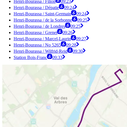
Henri-Bourassa / Filion
09:23
Henri-Bourassa / Dépatie
09:24
Henri-Bourassa / Saint-Germain
09:24
Henri-Bourassa / de la Sorbonne
09:25
Henri-Bourassa / de Londres
09:25
Henri-Bourassa / Grenet
09:26
Henri-Bourassa / Marcel-Laurin
09:27
Henri-Bourassa / No 5265
09:28
Henri-Bourassa / Wilfrid-Reid
09:30
Station Bois-Franc
09:33