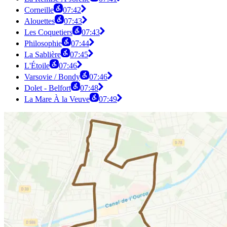
Corneille
07:42
Alouettes
07:43
Les Coquetiers
07:43
Philosophie
07:44
La Sablière
07:45
L'Étoile
07:46
Varsovie / Bondy
07:46
Dolet - Belfort
07:48
La Mare À la Veuve
07:49