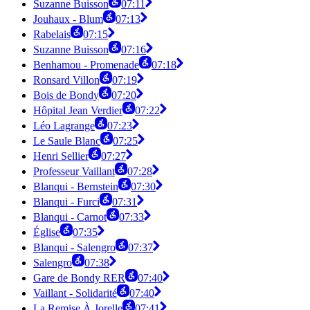
Suzanne Buisson
07:11
Jouhaux - Blum
07:13
Rabelais
07:15
Suzanne Buisson
07:16
Benhamou - Promenade
07:18
Ronsard Villon
07:19
Bois de Bondy
07:20
Hôpital Jean Verdier
07:22
Léo Lagrange
07:23
Le Saule Blanc
07:25
Henri Sellier
07:27
Professeur Vaillant
07:28
Blanqui - Bernstein
07:30
Blanqui - Furci
07:31
Blanqui - Carnot
07:33
Église
07:35
Blanqui - Salengro
07:37
Salengro
07:38
Gare de Bondy RER
07:40
Vaillant - Solidarité
07:40
La Remise À Jorelle
07:41