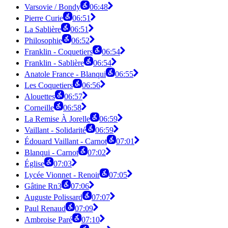
Varsovie / Bondy
06:48
Pierre Curie
06:51
La Sablière
06:51
Philosophie
06:52
Franklin - Coquetiers
06:54
Franklin - Sablière
06:54
Anatole France - Blanqui
06:55
Les Coquetiers
06:56
Alouettes
06:57
Corneille
06:58
La Remise À Jorelle
06:59
Vaillant - Solidarité
06:59
Édouard Vaillant - Carnot
07:01
Blanqui - Carnot
07:02
Église
07:03
Lycée Vionnet - Renoir
07:05
Gâtine Rn3
07:06
Auguste Polissard
07:07
Paul Renaud
07:09
Ambroise Paré
07:10