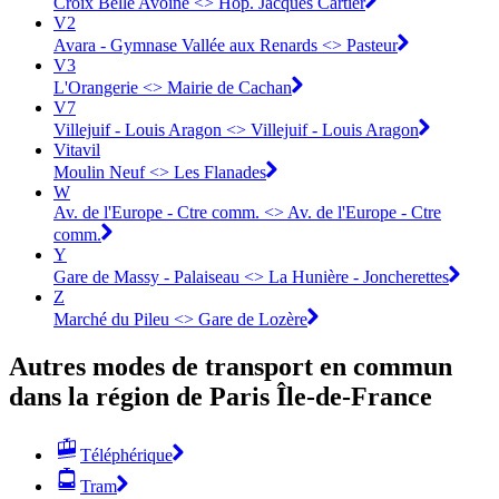
Croix Belle Avoine <> Hôp. Jacques Cartier
V2
Avara - Gymnase Vallée aux Renards <> Pasteur
V3
L'Orangerie <> Mairie de Cachan
V7
Villejuif - Louis Aragon <> Villejuif - Louis Aragon
Vitavil
Moulin Neuf <> Les Flanades
W
Av. de l'Europe - Ctre comm. <> Av. de l'Europe - Ctre
comm.
Y
Gare de Massy - Palaiseau <> La Hunière - Joncherettes
Z
Marché du Pileu <> Gare de Lozère
Autres modes de transport en commun
dans la région de Paris Île-de-France
Téléphérique
Tram