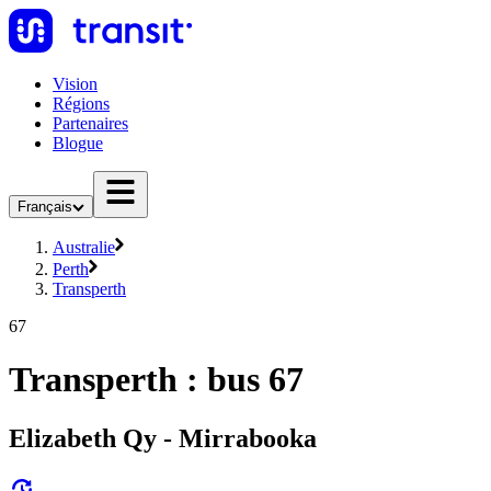
Vision
Régions
Partenaires
Blogue
Français
Australie
Perth
Transperth
67
Transperth : bus 67
Elizabeth Qy - Mirrabooka