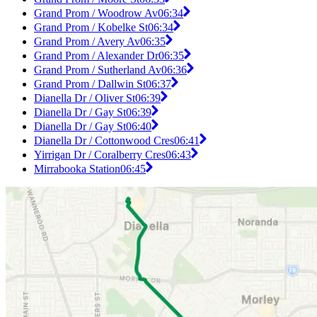
Grand Prom / Woodrow Av
06:34
Grand Prom / Kobelke St
06:34
Grand Prom / Avery Av
06:35
Grand Prom / Alexander Dr
06:35
Grand Prom / Sutherland Av
06:36
Grand Prom / Dallwin St
06:37
Dianella Dr / Oliver St
06:39
Dianella Dr / Gay St
06:39
Dianella Dr / Gay St
06:40
Dianella Dr / Cottonwood Cres
06:41
Yirrigan Dr / Coralberry Cres
06:43
Mirrabooka Station
06:45