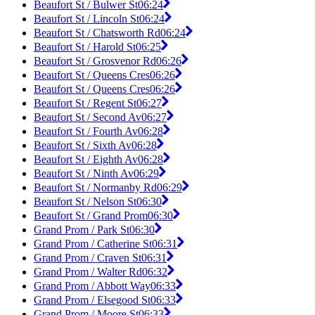
Beaufort St / Bulwer St
06:24
Beaufort St / Lincoln St
06:24
Beaufort St / Chatsworth Rd
06:24
Beaufort St / Harold St
06:25
Beaufort St / Grosvenor Rd
06:26
Beaufort St / Queens Cres
06:26
Beaufort St / Queens Cres
06:26
Beaufort St / Regent St
06:27
Beaufort St / Second Av
06:27
Beaufort St / Fourth Av
06:28
Beaufort St / Sixth Av
06:28
Beaufort St / Eighth Av
06:28
Beaufort St / Ninth Av
06:29
Beaufort St / Normanby Rd
06:29
Beaufort St / Nelson St
06:30
Beaufort St / Grand Prom
06:30
Grand Prom / Park St
06:30
Grand Prom / Catherine St
06:31
Grand Prom / Craven St
06:31
Grand Prom / Walter Rd
06:32
Grand Prom / Abbott Way
06:33
Grand Prom / Elsegood St
06:33
Grand Prom / Moore St
06:33