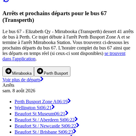
Arrêts et prochains départs pour le bus 67
(Transperth)
Le bus 67 - Elizabeth Qy - Mirrabooka (Transperth) dessert 41 arrêts
de bus à Perth. Ce trajet débute à l'arrêt Perth Busport Zone A et se
termine à l'arrêt Mirrabooka Station. Vous trouverez ci-dessous les
prochains départs du bus 67. L'horaire complet du bus 67 ainsi que
les départs en temps réel (si ceux-ci sont disponibles)
se trouvent
dans l'application
.
Mirrabooka
Perth Busport
Voir plus de départs
Arrêts
sam. 8 août 2026
Perth Busport Zone A
06:19
Wellington St
06:21
Beaufort St Museum
06:21
Beaufort St / Aberdeen St
06:22
Beaufort St / Newcastle St
06:22
Beaufort St / Brisbane St
06:23