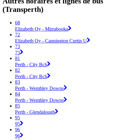
Autres horaires et lignes de bus
(Transperth)
68
Elizabeth Qy - Mirrabooka
72
Elizabeth Qy - Cannington Curtin U
73
73
81
Perth - City Bch
82
Perth - City Bch
83
Perth - Wembley Downs
84
Perth - Wembley Downs
85
Perth - Glendalough
95
95
96
96