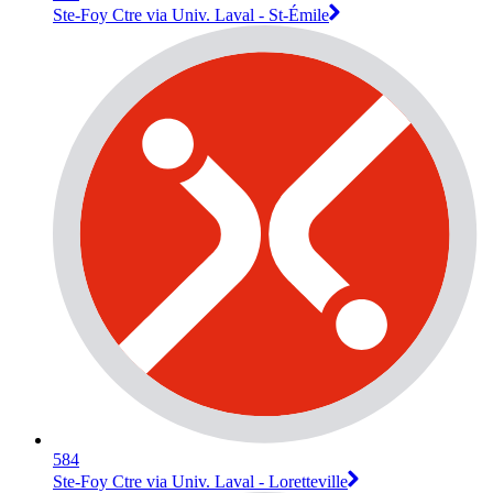
Ste-Foy Ctre via Univ. Laval - St-Émile
584
Ste-Foy Ctre via Univ. Laval - Loretteville