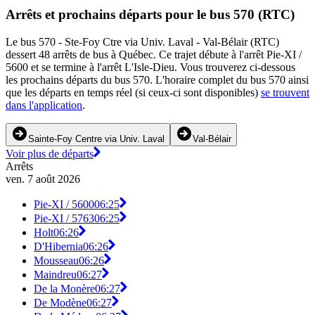
Arrêts et prochains départs pour le bus 570 (RTC)
Le bus 570 - Ste-Foy Ctre via Univ. Laval - Val-Bélair (RTC)
dessert 48 arrêts de bus à Québec. Ce trajet débute à l'arrêt Pie-XI /
5600 et se termine à l'arrêt L'Isle-Dieu. Vous trouverez ci-dessous
les prochains départs du bus 570. L'horaire complet du bus 570 ainsi
que les départs en temps réel (si ceux-ci sont disponibles)
se trouvent
dans l'application
.
Sainte-Foy Centre via Univ. Laval
Val-Bélair
Voir plus de départs
Arrêts
ven. 7 août 2026
Pie-XI / 5600
06:25
Pie-XI / 5763
06:25
Holt
06:26
D'Hibernia
06:26
Mousseau
06:26
Maindreu
06:27
De la Monère
06:27
De Modène
06:27