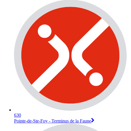
630
Pointe-de-Ste-Foy - Terminus de la Faune