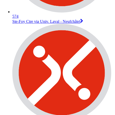
574
Ste-Foy Ctre via Univ. Laval - Neufchâtel