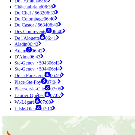
De l'Amiral
06:38
Châteaubriand
06:38
Du Chef / 5632
06:39
Du Colombage
06:40
Du Castor / 5634
06:40
Des Contrevents
06:40
De l'Alouette
06:41
Aladin
06:42
Adam
06:42
D'Alma
06:43
Ste-Genev. / 5943
06:43
Ste-Genev. / 5944
06:44
De la Foresterie
06:59
Place-Ste-Foy
07:04
Place-de-la-Cité
07:05
Laurier-Québec
07:07
W.-Légaré
07:08
L'Isle-Dieu
07:10