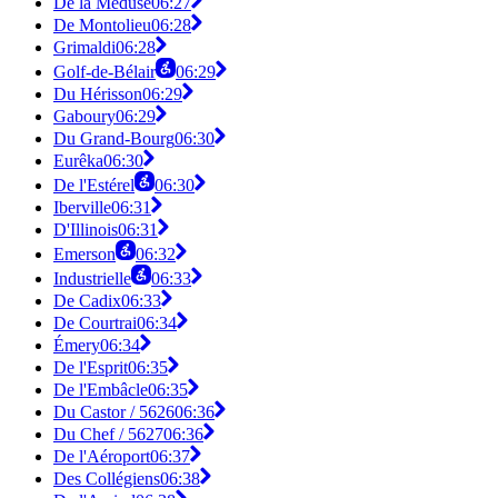
De la Méduse
06:27
De Montolieu
06:28
Grimaldi
06:28
Golf-de-Bélair
06:29
Du Hérisson
06:29
Gaboury
06:29
Du Grand-Bourg
06:30
Eurêka
06:30
De l'Estérel
06:30
Iberville
06:31
D'Illinois
06:31
Emerson
06:32
Industrielle
06:33
De Cadix
06:33
De Courtrai
06:34
Émery
06:34
De l'Esprit
06:35
De l'Embâcle
06:35
Du Castor / 5626
06:36
Du Chef / 5627
06:36
De l'Aéroport
06:37
Des Collégiens
06:38