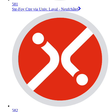
581
Ste-Foy Ctre via Univ. Laval - Neufchâtel
582