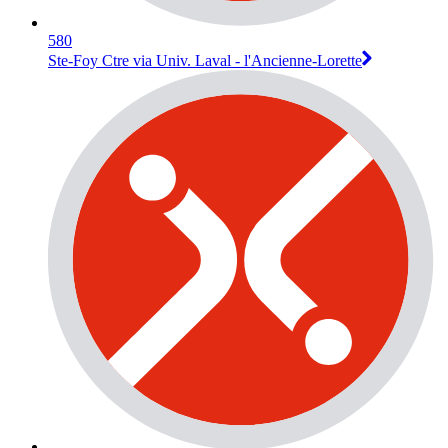
580
Ste-Foy Ctre via Univ. Laval - l'Ancienne-Lorette