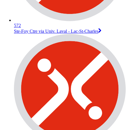
572
Ste-Foy Ctre via Univ. Laval - Lac-St-Charles