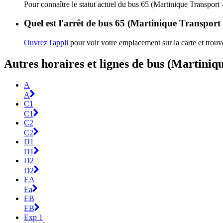
Pour connaître le statut actuel du bus 65 (Martinique Transport
Quel est l'arrêt de bus 65 (Martinique Transport
Ouvrez l'appli
pour voir votre emplacement sur la carte et trouve
Autres horaires et lignes de bus (Martiniq
A
A
C1
C1
C2
C2
D1
D1
D2
D2
EA
Ea
EB
EB
Exp 1