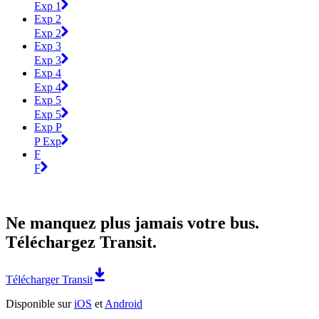
Exp 1
Exp 2
Exp 2
Exp 3
Exp 3
Exp 4
Exp 4
Exp 5
Exp 5
Exp P
P Exp
F
F
Ne manquez plus jamais votre bus.
Téléchargez Transit.
Télécharger Transit
Disponible sur
iOS
et
Android