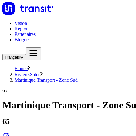
Vision
Régions
Partenaires
Blogue
Français
France
Rivière-Salée
Martinique Transport - Zone Sud
65
Martinique Transport - Zone Su
65