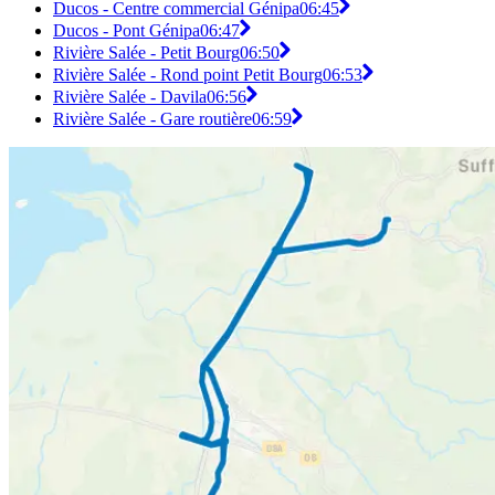
Ducos - Centre commercial Génipa
06:45
Ducos - Pont Génipa
06:47
Rivière Salée - Petit Bourg
06:50
Rivière Salée - Rond point Petit Bourg
06:53
Rivière Salée - Davila
06:56
Rivière Salée - Gare routière
06:59