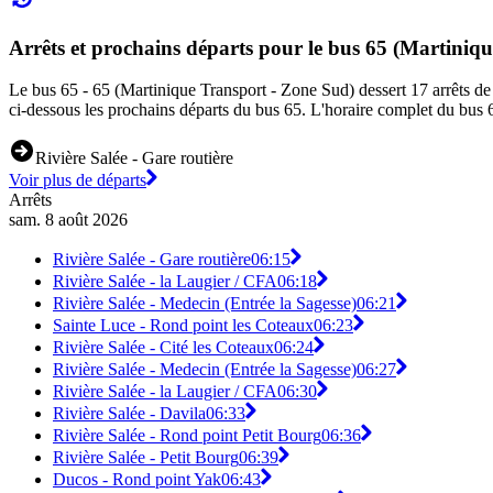
Arrêts et prochains départs pour le bus 65 (Martiniq
Le bus 65 - 65 (Martinique Transport - Zone Sud) dessert 17 arrêts de bu
ci-dessous les prochains départs du bus 65. L'horaire complet du bus 6
Rivière Salée - Gare routière
Voir plus de départs
Arrêts
sam. 8 août 2026
Rivière Salée - Gare routière
06:15
Rivière Salée - la Laugier / CFA
06:18
Rivière Salée - Medecin (Entrée la Sagesse)
06:21
Sainte Luce - Rond point les Coteaux
06:23
Rivière Salée - Cité les Coteaux
06:24
Rivière Salée - Medecin (Entrée la Sagesse)
06:27
Rivière Salée - la Laugier / CFA
06:30
Rivière Salée - Davila
06:33
Rivière Salée - Rond point Petit Bourg
06:36
Rivière Salée - Petit Bourg
06:39
Ducos - Rond point Yak
06:43