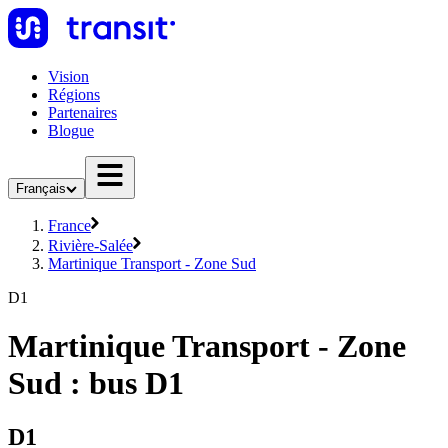
Vision
Régions
Partenaires
Blogue
Français
France
Rivière-Salée
Martinique Transport - Zone Sud
D1
Martinique Transport - Zone
Sud : bus D1
D1