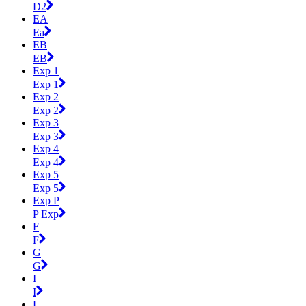
D2
EA
Ea
EB
EB
Exp 1
Exp 1
Exp 2
Exp 2
Exp 3
Exp 3
Exp 4
Exp 4
Exp 5
Exp 5
Exp P
P Exp
F
F
G
G
I
I
L