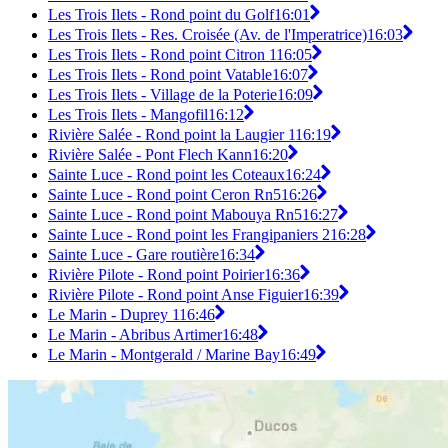
Les Trois Ilets - Rond point du Golf
16:01
Les Trois Ilets - Res. Croisée (Av. de l'Imperatrice)
16:03
Les Trois Ilets - Rond point Citron 1
16:05
Les Trois Ilets - Rond point Vatable
16:07
Les Trois Ilets - Village de la Poterie
16:09
Les Trois Ilets - Mangofil
16:12
Rivière Salée - Rond point la Laugier 1
16:19
Rivière Salée - Pont Flech Kann
16:20
Sainte Luce - Rond point les Coteaux
16:24
Sainte Luce - Rond point Ceron Rn5
16:26
Sainte Luce - Rond point Mabouya Rn5
16:27
Sainte Luce - Rond point les Frangipaniers 2
16:28
Sainte Luce - Gare routière
16:34
Rivière Pilote - Rond point Poirier
16:36
Rivière Pilote - Rond point Anse Figuier
16:39
Le Marin - Duprey 1
16:46
Le Marin - Abribus Artimer
16:48
Le Marin - Montgerald / Marine Bay
16:49