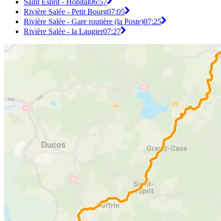
Saint Esprit - Hôpital
06:57
Rivière Salée - Petit Bourg
07:05
Rivière Salée - Gare routière (la Poste)
07:25
Rivière Salée - la Laugier
07:27