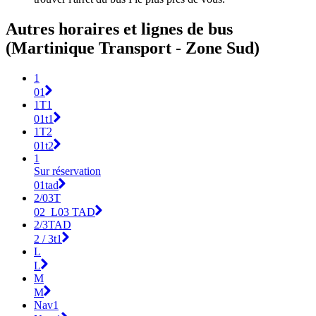
Autres horaires et lignes de bus
(Martinique Transport - Zone Sud)
1
01
1T1
01t1
1T2
01t2
1
Sur réservation
01tad
2/03T
02_L03 TAD
2/3TAD
2 / 3t1
L
L
M
M
Nav1