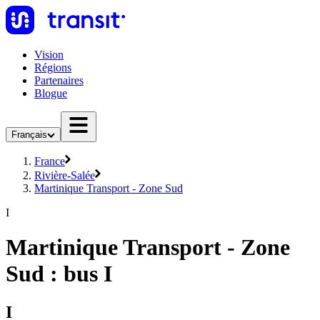
Vision
Régions
Partenaires
Blogue
Français
France
Rivière-Salée
Martinique Transport - Zone Sud
I
Martinique Transport - Zone
Sud : bus I
I