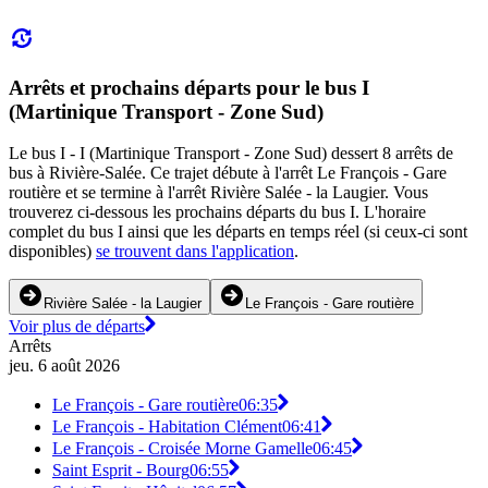
Arrêts et prochains départs pour le bus I
(Martinique Transport - Zone Sud)
Le bus I - I (Martinique Transport - Zone Sud) dessert 8 arrêts de
bus à Rivière-Salée. Ce trajet débute à l'arrêt Le François - Gare
routière et se termine à l'arrêt Rivière Salée - la Laugier. Vous
trouverez ci-dessous les prochains départs du bus I. L'horaire
complet du bus I ainsi que les départs en temps réel (si ceux-ci sont
disponibles)
se trouvent dans l'application
.
Rivière Salée - la Laugier
Le François - Gare routière
Voir plus de départs
Arrêts
jeu. 6 août 2026
Le François - Gare routière
06:35
Le François - Habitation Clément
06:41
Le François - Croisée Morne Gamelle
06:45
Saint Esprit - Bourg
06:55